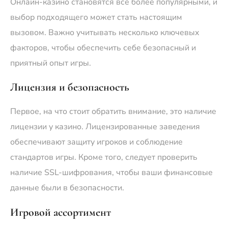
Онлайн-казино становятся все более популярными, и
выбор подходящего может стать настоящим
вызовом. Важно учитывать несколько ключевых
факторов, чтобы обеспечить себе безопасный и
приятный опыт игры.
Лицензия и безопасность
Первое, на что стоит обратить внимание, это наличие
лицензии у казино. Лицензированные заведения
обеспечивают защиту игроков и соблюдение
стандартов игры. Кроме того, следует проверить
наличие SSL-шифрования, чтобы ваши финансовые
данные были в безопасности.
Игровой ассортимент