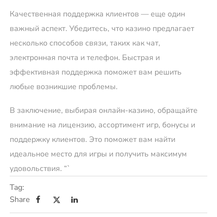
Качественная поддержка клиентов — еще один
важный аспект. Убедитесь, что казино предлагает
несколько способов связи, таких как чат,
электронная почта и телефон. Быстрая и
эффективная поддержка поможет вам решить
любые возникшие проблемы.
В заключение, выбирая онлайн-казино, обращайте
внимание на лицензию, ассортимент игр, бонусы и
поддержку клиентов. Это поможет вам найти
идеальное место для игры и получить максимум
удовольствия. “`
Tag:
Share