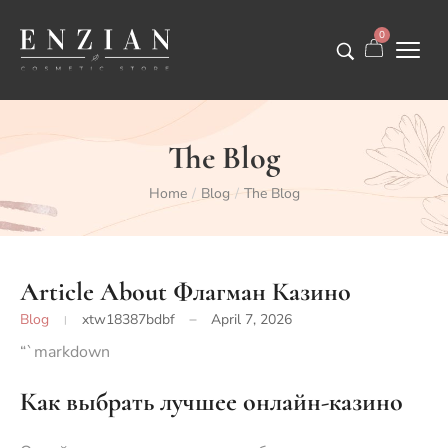
0
The Blog
Home
Blog
The Blog
/
/
Article About Флагман Казино
Blog
xtw18387bdbf
April 7, 2026
“`markdown
Как выбрать лучшее онлайн-казино