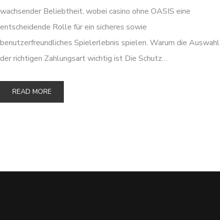
wachsender Beliebtheit, wobei casino ohne OASIS eine
entscheidende Rolle für ein sicheres sowie
benutzerfreundliches Spielerlebnis spielen. Warum die Auswahl
der richtigen Zahlungsart wichtig ist Die Schutz…
READ MORE