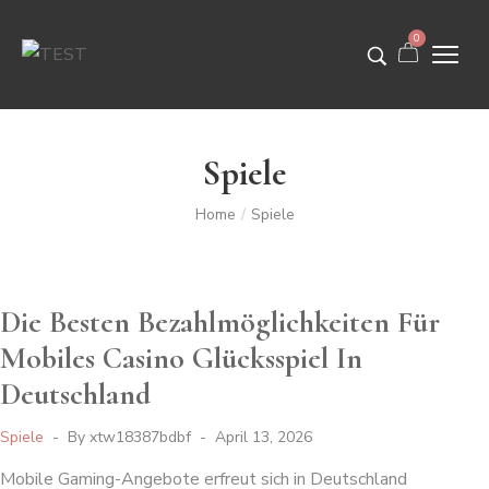
0
Spiele
Home
Spiele
/
Die Besten Bezahlmöglichkeiten Für
Mobiles Casino Glücksspiel In
Deutschland
Spiele
By
xtw18387bdbf
April 13, 2026
Mobile Gaming-Angebote erfreut sich in Deutschland