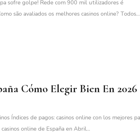
a sofre golpe! Rede com 900 mil utilizadores é
Como são avaliados os melhores casinos online? Todos…
paña Cómo Elegir Bien En 2026
os Índices de pagos: casinos online con los mejores p
asinos online de España en Abril…