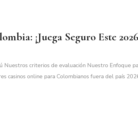
ombia: ¡Juega Seguro Este 2026
ú Nuestros criterios de evaluación Nuestro Enfoque p
es casinos online para Colombianos fuera del país 202