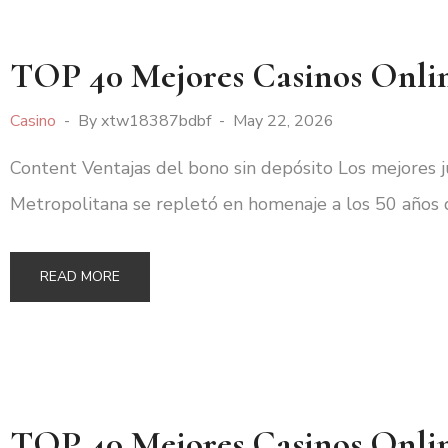
TOP 40 Mejores Casinos Onlin
Casino
By
xtw18387bdbf
May 22, 2026
Content Ventajas del bono sin depósito Los mejores j
Metropolitana se repletó en homenaje a los 50 años d
READ MORE
TOP 40 Mejores Casinos Onlin