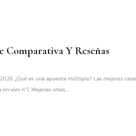
ne Comparativa Y Reseñas
 2026 ¿Qué es una apuesta múltiple? Las mejores casa
 en vivo nº1 Mejores sitios…