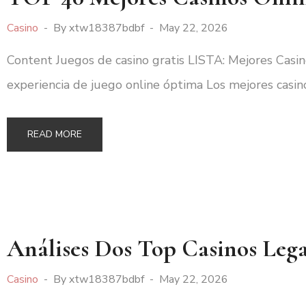
Casino
By
xtw18387bdbf
May 22, 2026
Content Juegos de casino gratis LISTA: Mejores Casin
experiencia de juego online óptima Los mejores casin
READ MORE
Análises Dos Top Casinos Legai
Casino
By
xtw18387bdbf
May 22, 2026