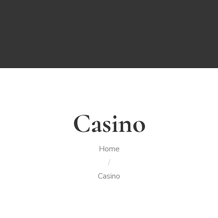
Casino
Home
/
Casino