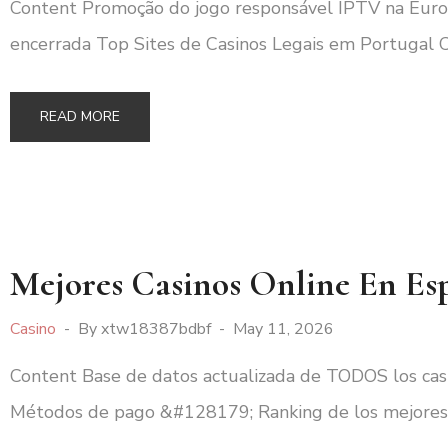
Content Promoção do jogo responsável IPTV na Europ
encerrada Top Sites de Casinos Legais em Portugal 
READ MORE
Mejores Casinos Online En Es
Casino
By
xtw18387bdbf
May 11, 2026
Content Base de datos actualizada de TODOS los casin
Métodos de pago &#128179; Ranking de los mejores c