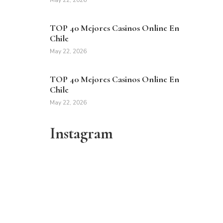
May 22, 2026
TOP 40 Mejores Casinos Online En
Chile
May 22, 2026
TOP 40 Mejores Casinos Online En
Chile
May 22, 2026
Instagram