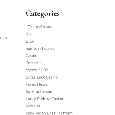
Categories
! Без рубрики
25
rica
Blog
burritoazteca.es
Casino
Cosmetic
crypto 3003
Divas Luck Casino
Forex News
forotractor.com
Lucky Elektra Casino
Makeup
New Video Chat Platform