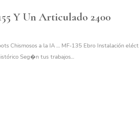
155 Y Un Articulado 2400
ts Chismosos a la IA … MF-135 Ebro Instalación eléct
histórico Seg�n tus trabajos…