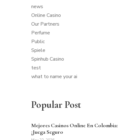
news
Online Casino
Our Partners
Perfume
Public
Spiele
Spinhub Casino
test
what to name your ai
Popular Post
Mejores Casinos Online En Colombia:
¡Juega Seguro