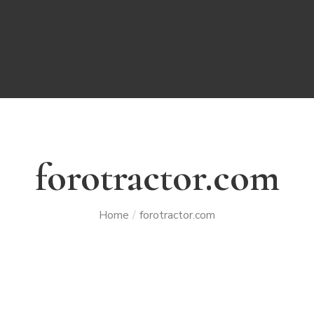
forotractor.com
Home
forotractor.com
/