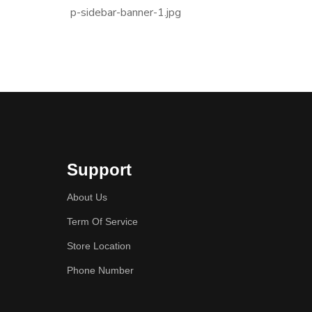
MAKE
BEAUTY
Support
About Us
Term Of Service
Store Location
Phone Number