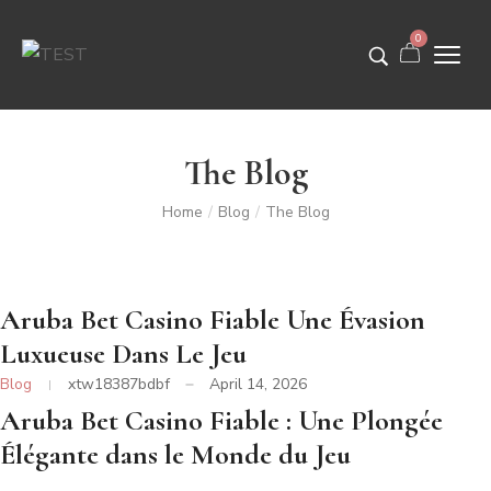
0
The Blog
Home
Blog
The Blog
/
/
Aruba Bet Casino Fiable Une Évasion
Luxueuse Dans Le Jeu
Blog
xtw18387bdbf
April 14, 2026
Aruba Bet Casino Fiable : Une Plongée
Élégante dans le Monde du Jeu