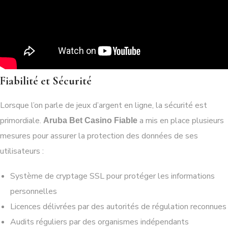
Fiabilité et Sécurité
Lorsque l’on parle de jeux d’argent en ligne, la sécurité est
primordiale.
a mis en place plusieurs
Aruba Bet Casino Fiable
mesures pour assurer la protection des données de ses
utilisateurs :
Système de cryptage SSL pour protéger les informations
personnelles
Licences délivrées par des autorités de régulation reconnues
Audits réguliers par des organismes indépendants