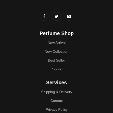
Perfume Shop
New Arrival
New Collection
Best Seller
Popular
Services
Shipping & Delivery
Contact
Privacy Policy