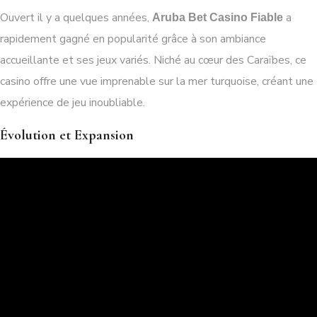
Ouvert il y a quelques années,
a
Aruba Bet Casino Fiable
rapidement gagné en popularité grâce à son ambiance
accueillante et ses jeux variés. Niché au cœur des Caraïbes, ce
casino offre une vue imprenable sur la mer turquoise, créant une
expérience de jeu inoubliable.
Évolution et Expansion