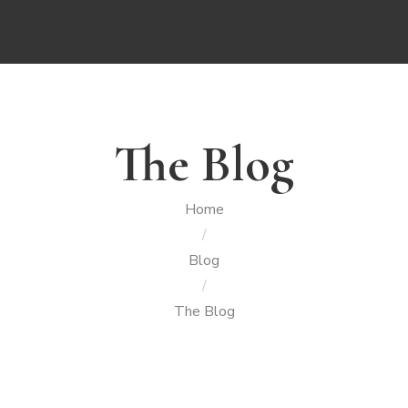
The Blog
Home
/
Blog
/
The Blog