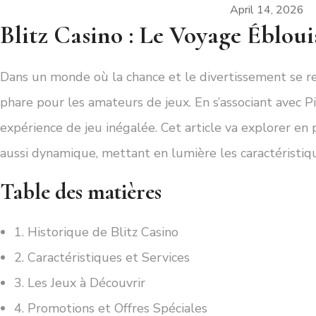
April 14, 2026
Blitz Casino : Le Voyage Éblou
Dans un monde où la chance et le divertissement se r
phare pour les amateurs de jeux. En s’associant avec P
expérience de jeu inégalée. Cet article va explorer en
aussi dynamique, mettant en lumière les caractéristiqu
Table des matières
1. Historique de Blitz Casino
2. Caractéristiques et Services
3. Les Jeux à Découvrir
4. Promotions et Offres Spéciales