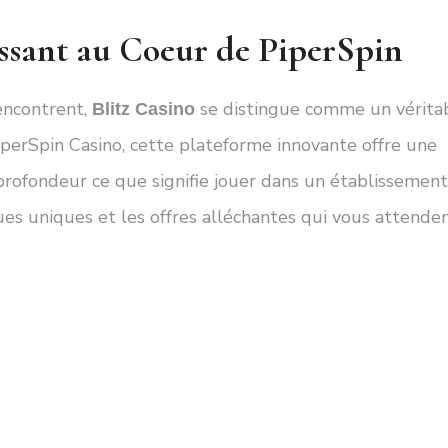
issant au Coeur de PiperSpin
encontrent,
se distingue comme un vérita
Blitz Casino
iperSpin Casino, cette plateforme innovante offre une
 profondeur ce que signifie jouer dans un établissement
es uniques et les offres alléchantes qui vous attenden