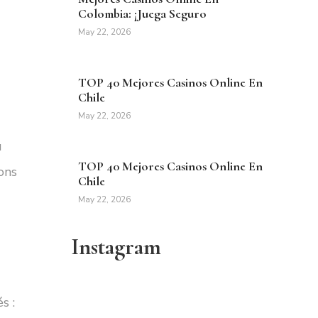
Colombia: ¡Juega Seguro
May 22, 2026
TOP 40 Mejores Casinos Online En
Chile
May 22, 2026
u
TOP 40 Mejores Casinos Online En
ons
Chile
May 22, 2026
Instagram
s :