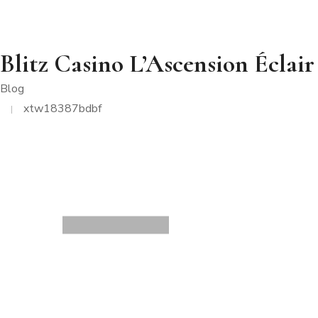
Blitz Casino L’Ascension Éclai
Blog
xtw18387bdbf