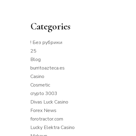
Categories
! Без рубрики
25
Blog
burritoazteca.es
Casino
Cosmetic
crypto 3003
Divas Luck Casino
Forex News
forotractor.com
Lucky Elektra Casino