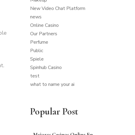
Makeup
New Video Chat Platform
news
Online Casino
ble
Our Partners
Perfume
Public
Spiele
t.
Spinhub Casino
test
what to name your ai
Popular Post
Mejores Casinos Online En