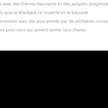
 avec des thèmes fascinants et des jackpots progressif
s que le blackjack, la roulette et le baccarat.
terrestres avec des jeux animés par de véritables croupi
ort pour ceux qui aiment tenter leur chance.