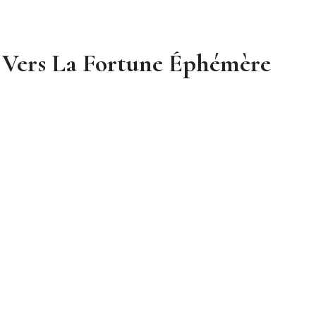
r Vers La Fortune Éphémère