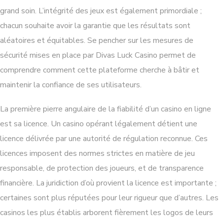
grand soin. L’intégrité des jeux est également primordiale ;
chacun souhaite avoir la garantie que les résultats sont
aléatoires et équitables. Se pencher sur les mesures de
sécurité mises en place par Divas Luck Casino permet de
comprendre comment cette plateforme cherche à bâtir et
maintenir la confiance de ses utilisateurs.
La première pierre angulaire de la fiabilité d’un casino en ligne
est sa licence. Un casino opérant légalement détient une
licence délivrée par une autorité de régulation reconnue. Ces
licences imposent des normes strictes en matière de jeu
responsable, de protection des joueurs, et de transparence
financière. La juridiction d’où provient la licence est importante ;
certaines sont plus réputées pour leur rigueur que d’autres. Les
casinos les plus établis arborent fièrement les logos de leurs