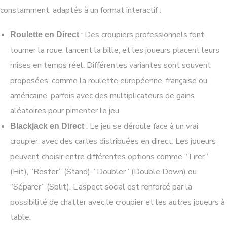
constamment, adaptés à un format interactif :
: Des croupiers professionnels font
Roulette en Direct
tourner la roue, lancent la bille, et les joueurs placent leurs
mises en temps réel. Différentes variantes sont souvent
proposées, comme la roulette européenne, française ou
américaine, parfois avec des multiplicateurs de gains
aléatoires pour pimenter le jeu.
: Le jeu se déroule face à un vrai
Blackjack en Direct
croupier, avec des cartes distribuées en direct. Les joueurs
peuvent choisir entre différentes options comme “Tirer”
(Hit), “Rester” (Stand), “Doubler” (Double Down) ou
“Séparer” (Split). L’aspect social est renforcé par la
possibilité de chatter avec le croupier et les autres joueurs à
table.