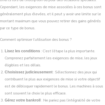
Cependant, les exigences de mise associées à ces bonus sont
généralement plus élevées, et il peut y avoir une limite sur le
montant maximum que vous pouvez retirer des gains générés
par ce type de bonus.
Comment optimiser l’utilisation des bonus ?
: C’est l’étape la plus importante.
Lisez les conditions
Comprenez parfaitement les exigences de mise, les jeux
éligibles et les délais.
: Sélectionnez des jeux qui
Choisissez judicieusement
contribuent le plus aux exigences de mise si votre objectif
est de débloquer rapidement le bonus. Les machines à sous
sont souvent le choix le plus efficace.
: Ne pariez pas l’intégralité de votre
Gérez votre bankroll