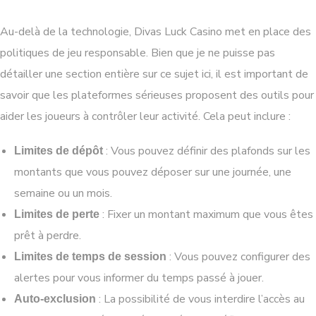
Au-delà de la technologie, Divas Luck Casino met en place des
politiques de jeu responsable. Bien que je ne puisse pas
détailler une section entière sur ce sujet ici, il est important de
savoir que les plateformes sérieuses proposent des outils pour
aider les joueurs à contrôler leur activité. Cela peut inclure :
: Vous pouvez définir des plafonds sur les
Limites de dépôt
montants que vous pouvez déposer sur une journée, une
semaine ou un mois.
: Fixer un montant maximum que vous êtes
Limites de perte
prêt à perdre.
: Vous pouvez configurer des
Limites de temps de session
alertes pour vous informer du temps passé à jouer.
: La possibilité de vous interdire l’accès au
Auto-exclusion