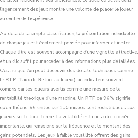
de cibler rapidement ses préférences. Ce souci du détail dans
l’agencement des jeux montre une volonté de placer le joueur
au centre de l’expérience.
Au-delà de la simple classification, la présentation individuelle
de chaque jeu est également pensée pour informer et inciter.
Chaque titre est souvent accompagné d’une vignette attractive,
et un clic suffit pour accéder à des informations plus détaillées.
C’est ici que l’on peut découvrir des détails techniques comme
le RTP (Taux de Retour au Joueur), un indicateur souvent
compris par les joueurs avertis comme une mesure de la
rentabilité théorique d’une machine. Un RTP de 96% signifie
qu’en théorie, 96 unités sur 100 misées sont redistribuées aux
joueurs sur le long terme. La volatilité est une autre donnée
importante, qui renseigne sur la fréquence et le montant des
gains potentiels. Les jeux à faible volatilité offrent des gains