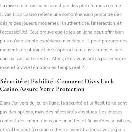
La mise sur le casino en direct par des plateformes comme
Divas Luck Casino reflète une compréhension profonde des
désirs des joueurs modernes : l’authenticité, l’interaction, et
l’accessibilité. Cela prouve que le jeu en ligne peut offrir bien
plus qu’une simple expérience numérique ; il peut procurer des
moments de plaisir et de suspense tout aussi intenses que
dans un casino terrestre. Alors, êtes-vous prêt à placer votre
mise et à vivre l’émotion en temps réel ?
Sécurité et Fiabilité : Comment Divas Luck
Casino Assure Votre Protection
Dans l’univers du jeu en ligne, la sécurité et la fiabilité ne sont
pas des options, mais des nécessités absolues. Les joueurs
confient des informations personnelles et financières sensibles,
et s’attendent à ce que celles-ci soient traitées avec le plus