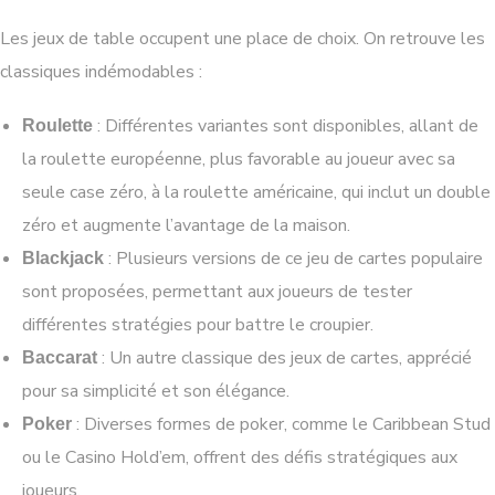
Les jeux de table occupent une place de choix. On retrouve les
classiques indémodables :
: Différentes variantes sont disponibles, allant de
Roulette
la roulette européenne, plus favorable au joueur avec sa
seule case zéro, à la roulette américaine, qui inclut un double
zéro et augmente l’avantage de la maison.
: Plusieurs versions de ce jeu de cartes populaire
Blackjack
sont proposées, permettant aux joueurs de tester
différentes stratégies pour battre le croupier.
: Un autre classique des jeux de cartes, apprécié
Baccarat
pour sa simplicité et son élégance.
: Diverses formes de poker, comme le Caribbean Stud
Poker
ou le Casino Hold’em, offrent des défis stratégiques aux
joueurs.