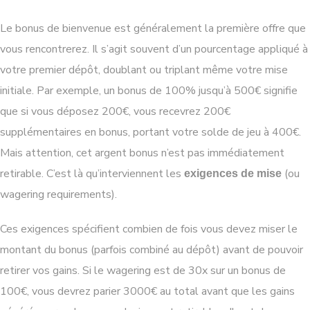
Le bonus de bienvenue est généralement la première offre que
vous rencontrerez. Il s’agit souvent d’un pourcentage appliqué à
votre premier dépôt, doublant ou triplant même votre mise
initiale. Par exemple, un bonus de 100% jusqu’à 500€ signifie
que si vous déposez 200€, vous recevrez 200€
supplémentaires en bonus, portant votre solde de jeu à 400€.
Mais attention, cet argent bonus n’est pas immédiatement
retirable. C’est là qu’interviennent les
(ou
exigences de mise
wagering requirements).
Ces exigences spécifient combien de fois vous devez miser le
montant du bonus (parfois combiné au dépôt) avant de pouvoir
retirer vos gains. Si le wagering est de 30x sur un bonus de
100€, vous devrez parier 3000€ au total avant que les gains