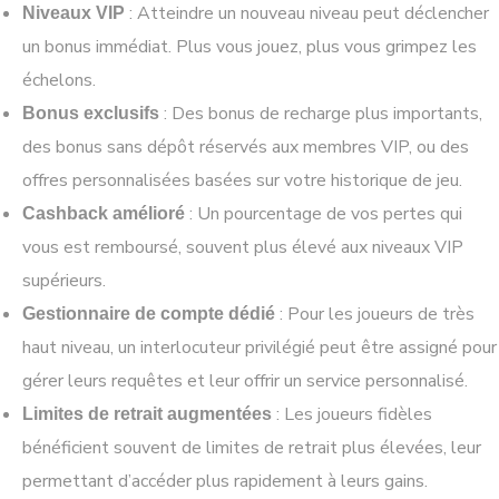
: Atteindre un nouveau niveau peut déclencher
Niveaux VIP
un bonus immédiat. Plus vous jouez, plus vous grimpez les
échelons.
: Des bonus de recharge plus importants,
Bonus exclusifs
des bonus sans dépôt réservés aux membres VIP, ou des
offres personnalisées basées sur votre historique de jeu.
: Un pourcentage de vos pertes qui
Cashback amélioré
vous est remboursé, souvent plus élevé aux niveaux VIP
supérieurs.
: Pour les joueurs de très
Gestionnaire de compte dédié
haut niveau, un interlocuteur privilégié peut être assigné pour
gérer leurs requêtes et leur offrir un service personnalisé.
: Les joueurs fidèles
Limites de retrait augmentées
bénéficient souvent de limites de retrait plus élevées, leur
permettant d’accéder plus rapidement à leurs gains.