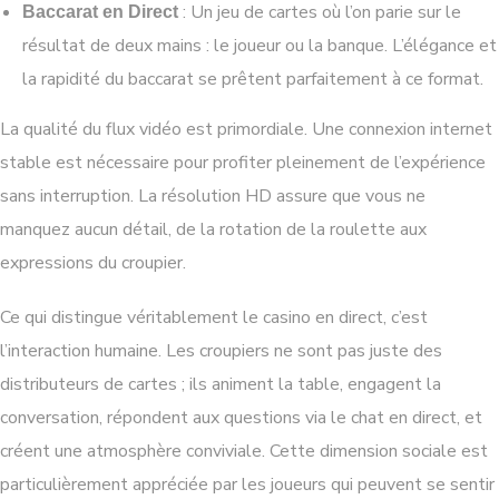
: Un jeu de cartes où l’on parie sur le
Baccarat en Direct
résultat de deux mains : le joueur ou la banque. L’élégance et
la rapidité du baccarat se prêtent parfaitement à ce format.
La qualité du flux vidéo est primordiale. Une connexion internet
stable est nécessaire pour profiter pleinement de l’expérience
sans interruption. La résolution HD assure que vous ne
manquez aucun détail, de la rotation de la roulette aux
expressions du croupier.
Ce qui distingue véritablement le casino en direct, c’est
l’interaction humaine. Les croupiers ne sont pas juste des
distributeurs de cartes ; ils animent la table, engagent la
conversation, répondent aux questions via le chat en direct, et
créent une atmosphère conviviale. Cette dimension sociale est
particulièrement appréciée par les joueurs qui peuvent se sentir