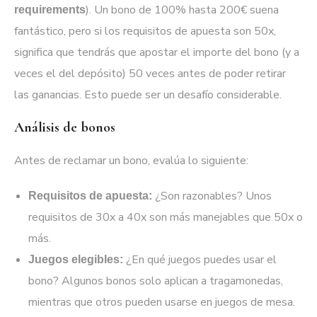
). Un bono de 100% hasta 200€ suena
requirements
fantástico, pero si los requisitos de apuesta son 50x,
significa que tendrás que apostar el importe del bono (y a
veces el del depósito) 50 veces antes de poder retirar
las ganancias. Esto puede ser un desafío considerable.
Análisis de bonos
Antes de reclamar un bono, evalúa lo siguiente:
¿Son razonables? Unos
Requisitos de apuesta:
requisitos de 30x a 40x son más manejables que 50x o
más.
¿En qué juegos puedes usar el
Juegos elegibles:
bono? Algunos bonos solo aplican a tragamonedas,
mientras que otros pueden usarse en juegos de mesa.