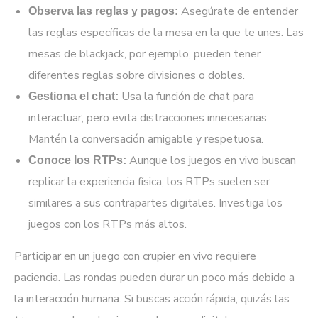
Asegúrate de entender
Observa las reglas y pagos:
las reglas específicas de la mesa en la que te unes. Las
mesas de blackjack, por ejemplo, pueden tener
diferentes reglas sobre divisiones o dobles.
Usa la función de chat para
Gestiona el chat:
interactuar, pero evita distracciones innecesarias.
Mantén la conversación amigable y respetuosa.
Aunque los juegos en vivo buscan
Conoce los RTPs:
replicar la experiencia física, los RTPs suelen ser
similares a sus contrapartes digitales. Investiga los
juegos con los RTPs más altos.
Participar en un juego con crupier en vivo requiere
paciencia. Las rondas pueden durar un poco más debido a
la interacción humana. Si buscas acción rápida, quizás las