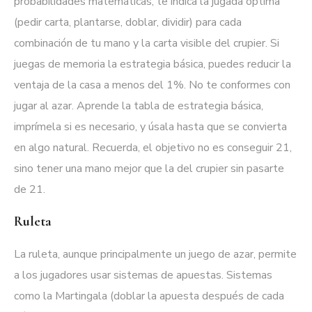
probabilidades matemáticas, te indica la jugada óptima
(pedir carta, plantarse, doblar, dividir) para cada
combinación de tu mano y la carta visible del crupier. Si
juegas de memoria la estrategia básica, puedes reducir la
ventaja de la casa a menos del 1%. No te conformes con
jugar al azar. Aprende la tabla de estrategia básica,
imprímela si es necesario, y úsala hasta que se convierta
en algo natural. Recuerda, el objetivo no es conseguir 21,
sino tener una mano mejor que la del crupier sin pasarte
de 21.
Ruleta
La ruleta, aunque principalmente un juego de azar, permite
a los jugadores usar sistemas de apuestas. Sistemas
como la Martingala (doblar la apuesta después de cada