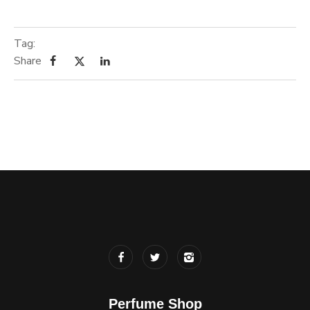
Tag:
Share
Perfume Shop