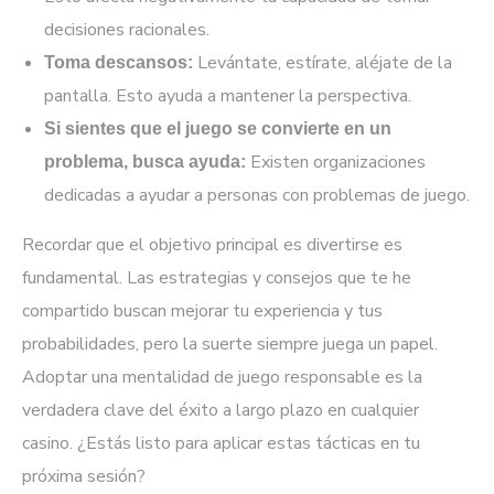
decisiones racionales.
Levántate, estírate, aléjate de la
Toma descansos:
pantalla. Esto ayuda a mantener la perspectiva.
Si sientes que el juego se convierte en un
Existen organizaciones
problema, busca ayuda:
dedicadas a ayudar a personas con problemas de juego.
Recordar que el objetivo principal es divertirse es
fundamental. Las estrategias y consejos que te he
compartido buscan mejorar tu experiencia y tus
probabilidades, pero la suerte siempre juega un papel.
Adoptar una mentalidad de juego responsable es la
verdadera clave del éxito a largo plazo en cualquier
casino. ¿Estás listo para aplicar estas tácticas en tu
próxima sesión?