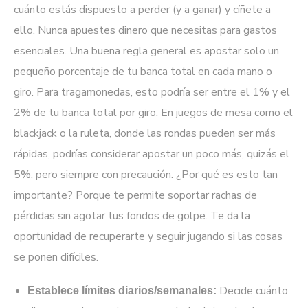
cuánto estás dispuesto a perder (y a ganar) y cíñete a
ello. Nunca apuestes dinero que necesitas para gastos
esenciales. Una buena regla general es apostar solo un
pequeño porcentaje de tu banca total en cada mano o
giro. Para tragamonedas, esto podría ser entre el 1% y el
2% de tu banca total por giro. En juegos de mesa como el
blackjack o la ruleta, donde las rondas pueden ser más
rápidas, podrías considerar apostar un poco más, quizás el
5%, pero siempre con precaución. ¿Por qué es esto tan
importante? Porque te permite soportar rachas de
pérdidas sin agotar tus fondos de golpe. Te da la
oportunidad de recuperarte y seguir jugando si las cosas
se ponen difíciles.
Decide cuánto
Establece límites diarios/semanales: