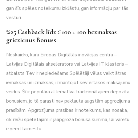
gan šīs spēles noteikumu izklāstu, gan informāciju par tās
vēsturi.
%25 Cashback līdz €100 + 100 bezmaksas
griezienus Bonuss
Noskaidro, kura Eiropas Digitālās inovācijas centra –
Latvijas Digitālais akselerators vai Latvijas IT klasteris –
atbalsts Tev ir nepieciešams Spēlētāji vēlas veikt ātras
iemaksas un izmaksas, izmantojot sev ērtākos maksājumu
veidus. Šī ir populāra alternatīva tradicionālajiem depozīta
bonusiem, jo tā parasti nav pakļauta augstām apgrozījuma
prasībām. Apgrozījuma prasības ir noteikums, kas nosaka,
cik reižu spēlētājam ir jāapgroza bonusa summa, lai varētu
izņemt laimestu.