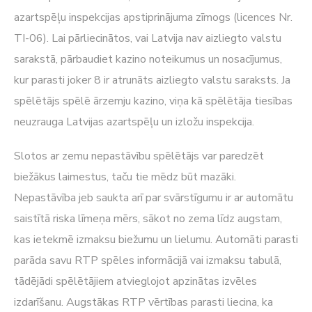
azartspēļu inspekcijas apstiprinājuma zīmogs (licences Nr.
TI-06). Lai pārliecinātos, vai Latvija nav aizliegto valstu
sarakstā, pārbaudiet kazino noteikumus un nosacījumus,
kur parasti
joker 8
ir atrunāts aizliegto valstu saraksts. Ja
spēlētājs spēlē ārzemju kazino, viņa kā spēlētāja tiesības
neuzrauga Latvijas azartspēļu un izložu inspekcija.
Slotos ar zemu nepastāvību spēlētājs var paredzēt
biežākus laimestus, taču tie mēdz būt mazāki.
Nepastāvība jeb saukta arī par svārstīgumu ir ar automātu
saistītā riska līmeņa mērs, sākot no zema līdz augstam,
kas ietekmē izmaksu biežumu un lielumu. Automāti parasti
parāda savu RTP spēles informācijā vai izmaksu tabulā,
tādējādi spēlētājiem atvieglojot apzinātas izvēles
izdarīšanu. Augstākas RTP vērtības parasti liecina, ka