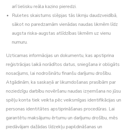
arī lielisku reāla kazino pieredzi.
Ruletes skaistums slēpjas tās likmju daudzveidībā,
sākot no paredzamām vienādas naudas likmēm līdz
augsta riska-augstas atlīdzības likmēm uz vienu
numuru.
Uzticamas informācijas un dokumentu, kas apstiprina
reģistrācijas laikā norādītos datus, sniegšana ir obligāts
nosacījums, lai nodrošinātu finanšu darījumu drošību.
Atgādinām, ka saskaņā ar likumdošanas prasībām par
noziedzīgu darbību novēršanu naudas izņemšana no jūsu
spēļu konta tiek veikta pēc veiksmīgas identifikācijas un
personas identitātes apstiprināšanas procedūras. Lai
garantētu maksājumu ērtumu un darījumu drošību, mēs
piedāvājam dažādas līdzekļu papildināšanas un