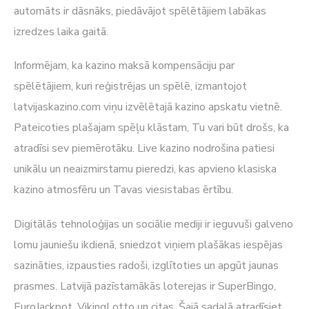
automāts ir dāsnāks, piedāvājot spēlētājiem labākas
izredzes laika gaitā.
Informējam, ka kazino maksā kompensāciju par
spēlētājiem, kuri reģistrējas un spēlē, izmantojot
latvijaskazino.com viņu izvēlētajā kazino apskatu vietnē.
Pateicoties plašajam spēļu klāstam, Tu vari būt drošs, ka
atradīsi sev piemērotāku. Live kazino nodrošina patiesi
unikālu un neaizmirstamu pieredzi, kas apvieno klasiska
kazino atmosfēru un Tavas viesistabas ērtību.
Digitālās tehnoloģijas un sociālie mediji ir ieguvuši galveno
lomu jauniešu ikdienā, sniedzot viņiem plašākas iespējas
sazināties, izpausties radoši, izglītoties un apgūt jaunas
prasmes. Latvijā pazīstamākās loterejas ir SuperBingo,
EuroJackpot, VikingLotto un citas. Šajā sadaļā atradīsiet