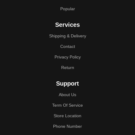
Popular
Services
Shipping & Delivery
Contact
Privacy Policy
Return
Support
About Us
Term Of Service
Store Location
Phone Number