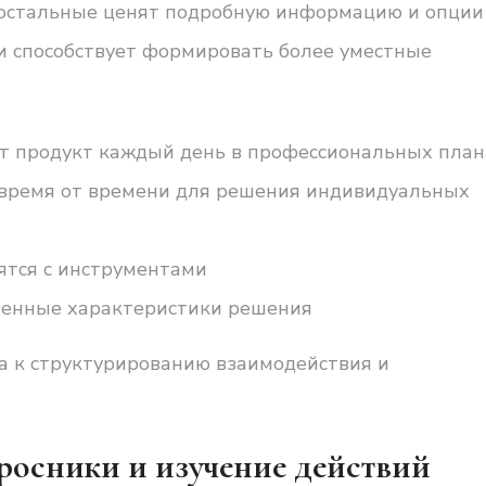
 остальные ценят подробную информацию и опции
и способствует формировать более уместные
т продукт каждый день в профессиональных план
время от времени для решения индивидуальных
ятся с инструментами
ненные характеристики решения
а к структурированию взаимодействия и
росники и изучение действий