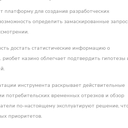
т платформу для создания разработческих
возможность определить замаскированные запрос
ссмотрении.
сть достать статистические информацию о
 риобет казино облегчает подтвердить гипотезы 
й.
атации инструмента раскрывает действительные
ии потребительских временных отрезков и обзор
ватели по-настоящему эксплуатируют решение, чт
ных приоритетов.