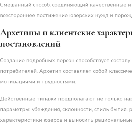
Смешанный способ, соединяющий качественные и 
всестороннее постижение юзерских нужд и порож
Архетипы и клиентские характер
постановлений
Создание подробных персон способствует состав
потребителей. Архетип составляет собой классич
мотивациями и трудностями.
Действенные типажи предполагают не только нар
параметры: убеждения, склонности, стиль бытия.
характеристики юзеров и выносить рациональные