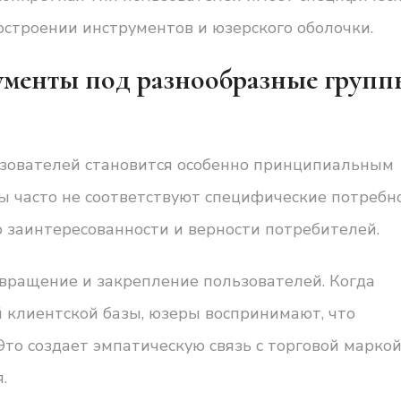
остроении инструментов и юзерского оболочки.
ументы под разнообразные групп
ьзователей становится особенно принципиальным
 часто не соответствуют специфические потребн
ю заинтересованности и верности потребителей.
вращение и закрепление пользователей. Когда
 клиентской базы, юзеры воспринимают, что
то создает эмпатическую связь с торговой маркой
.