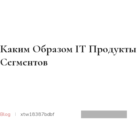
Каким Образом IT Продукты 
Сегментов
Blog
xtw18387bdbf