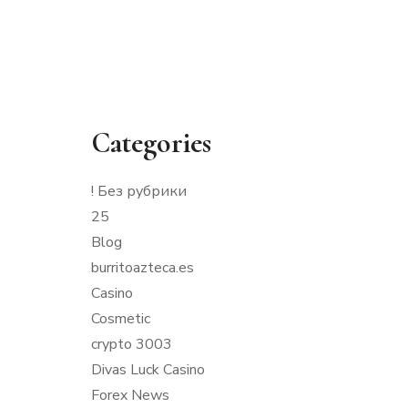
Categories
! Без рубрики
25
Blog
burritoazteca.es
Casino
Cosmetic
crypto 3003
Divas Luck Casino
Forex News