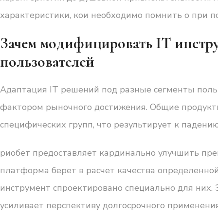
характеристики, кои необходимо помнить о при п
Зачем модифицировать IT инстр
пользователей
Адаптация IT решений под разные сегменты пол
фактором рыночного достижения. Общие продукты
специфических групп, что результирует к падени
риобет предоставляет кардинально улучшить пре
платформа берет в расчет качества определенной
инструмент спроектировано специально для них. Э
усиливает перспективу долгосрочного применения