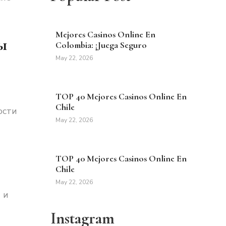
Mejores Casinos Online En
ы
Colombia: ¡Juega Seguro
May 22, 2026
TOP 40 Mejores Casinos Online En
Chile
ости
May 22, 2026
TOP 40 Mejores Casinos Online En
Chile
May 22, 2026
 и
Instagram