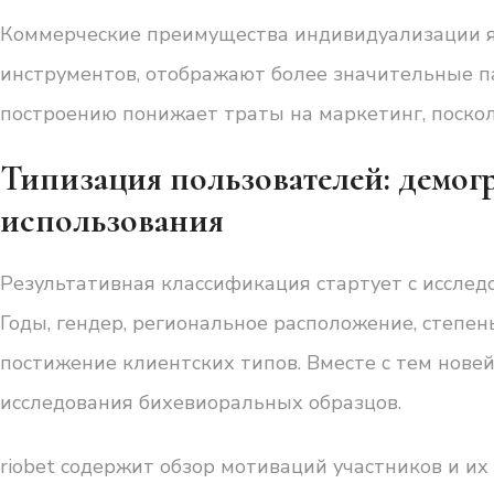
Коммерческие преимущества индивидуализации я
инструментов, отображают более значительные п
построению понижает траты на маркетинг, поскол
Типизация пользователей: демог
использования
Результативная классификация стартует с иссле
Годы, гендер, региональное расположение, степе
постижение клиентских типов. Вместе с тем нов
исследования бихевиоральных образцов.
riobet содержит обзор мотиваций участников и и