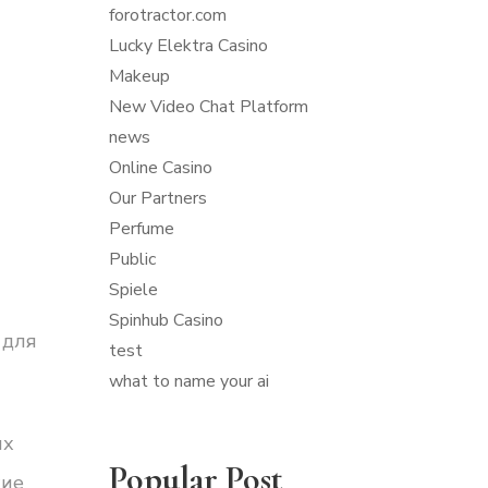
forotractor.com
Lucky Elektra Casino
Makeup
New Video Chat Platform
news
Online Casino
Our Partners
Perfume
Public
а
Spiele
Spinhub Casino
 для
test
what to name your ai
ых
Popular Post
кие