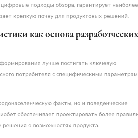
цифровые подходы обзора, гарантирует наиболее
дает крепкую почву для продуктовых решений.
истики как основа разработчески
у формирования лучше постигать ключевую
еского потребителя с специфическими параметрам
одонаселенческую факты, но и поведенческие
 риобет обеспечивает проектировать более правил
 решения о возможностях продукта.