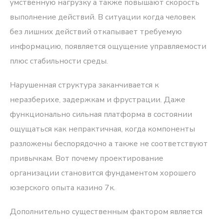
умственную нагрузку а также повышают скорость
выполнение действий. В ситуации когда человек
без лишних действий откапывает требуемую
информацию, появляется ощущение управляемости
плюс стабильности среды.
Нарушенная структура заканчивается к
неразберихе, задержкам и фрустрации. Даже
функционально сильная платформа в состоянии
ощущаться как непрактичная, когда компоненты
разложены беспорядочно а также не соответствуют
привычкам. Вот почему проектирование
организации становится фундаментом хорошего
юзерского опыта казино 7к.
Дополнительно существенным фактором является