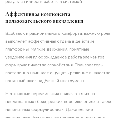
результативность работы в системой.
Аффективная компонента
пользовательского впечатления
Вдобавок к рационального комфорта, важную роль
выполняет аффективная отдача в действие
платформы. Мягкие движения, понятные
уведомления плюс ожидаемое работа элементов
формируют чувство спокойствия. Пользователь
постепенно начинает ощущать решение в качестве
понятный плюс надёжный инструмент.
Негативные переживания появляются из-за
неожиданных сбоях, резких переключениях а также
непонятных формулировках. Даже мелкие
неприятные факторы при регулярном повторе в