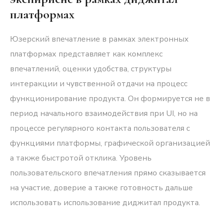
платформах
Юзерский впечатление в рамках электронных
платформах представляет как комплекс
впечатлений, оценки удобства, структуры
интеракции и чувственной отдачи на процесс
функционирование продукта. Он формируется не в
период начального взаимодействия при UI, но на
процессе регулярного контакта пользователя с
функциями платформы, графической организацией
а также быстротой отклика. Уровень
пользовательского впечатления прямо сказывается
на участие, доверие а также готовность дальше
использовать использование диджитал продукта.