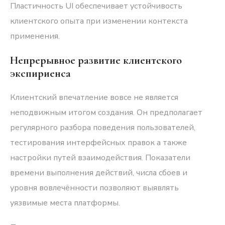
Пластичность UI обеспечивает устойчивость
клиентского опыта при изменении контекста
применения.
Непрерывное развитие клиентского
экспириенса
Клиентский впечатление вовсе не является
неподвижным итогом создания. Он предполагает
регулярного разбора поведения пользователей,
тестирования интерфейсных правок а также
настройки путей взаимодействия. Показатели
времени выполнения действий, числа сбоев и
уровня вовлечённости позволяют выявлять
уязвимые места платформы.