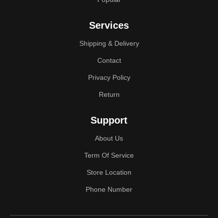
Services
Shipping & Delivery
Contact
Privacy Policy
Return
Support
About Us
Term Of Service
Store Location
Phone Number