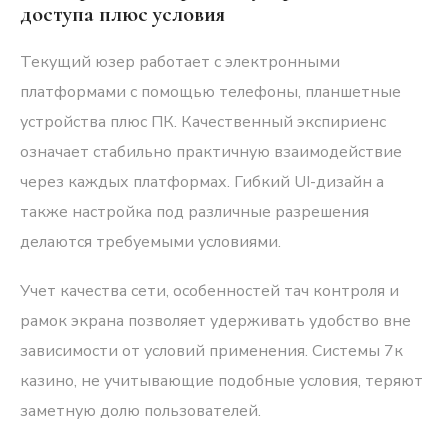
доступа плюс условия
Текущий юзер работает с электронными
платформами с помощью телефоны, планшетные
устройства плюс ПК. Качественный экспириенс
означает стабильно практичную взаимодействие
через каждых платформах. Гибкий UI-дизайн а
также настройка под различные разрешения
делаются требуемыми условиями.
Учет качества сети, особенностей тач контроля и
рамок экрана позволяет удерживать удобство вне
зависимости от условий применения. Системы 7к
казино, не учитывающие подобные условия, теряют
заметную долю пользователей.