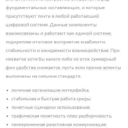
фундаментальных составляющих, и которые
присутствуют почти в любой работающей
цифровой системе. Данные компоненты
взаимосвязаны и работают как единой системе,
подкрепляя итоговое восприятие юзабилити,
стабильности и ожидаемости взаимодействия. При
нехватке хотя бы какого-либо из этих суммарный
фон удобства снижается, пусть если прочие аспекты
выполнены на сильном стандарте.
логичная организация интерфейса;
стабильная и быстрая работа среды;
понятные сценарии использования;
графическая понятность плюс разборчивость;
своевременная реактивная коммуникация;