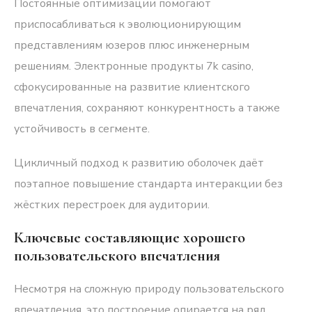
Постоянные оптимизации помогают
приспосабливаться к эволюционирующим
представлениям юзеров плюс инженерным
решениям. Электронные продукты 7k casino,
сфокусированные на развитие клиентского
впечатления, сохраняют конкурентность а также
устойчивость в сегменте.
Цикличный подход к развитию оболочек даёт
поэтапное повышение стандарта интеракции без
жёстких перестроек для аудитории.
Ключевые составляющие хорошего
пользовательского впечатления
Несмотря на сложную природу пользовательского
впечатления, это построение опирается на ряд