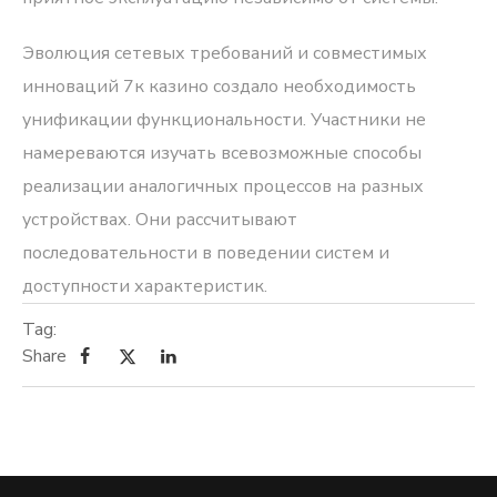
Эволюция сетевых требований и совместимых
инноваций 7к казино создало необходимость
унификации функциональности. Участники не
намереваются изучать всевозможные способы
реализации аналогичных процессов на разных
устройствах. Они рассчитывают
последовательности в поведении систем и
доступности характеристик.
Tag:
Share