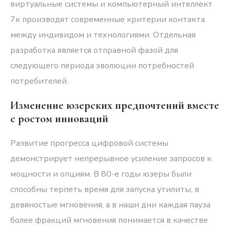
виртуальные системы и компьютерный интеллект
7к производят современные критерии контакта
между индивидом и технологиями. Отдельная
разработка является отправной фазой для
следующего периода эволюции потребностей
потребителей.
Изменение юзерских предпочтений вместе
с ростом инноваций
Развитие прогресса цифровой системы
демонстрирует непрерывное усиление запросов к
мощности и опциям. В 80-е годы юзеры были
способны терпеть время для запуска утилиты, в
девяностые мгновения, а в наши дни каждая пауза
более фракций мгновения понимается в качестве