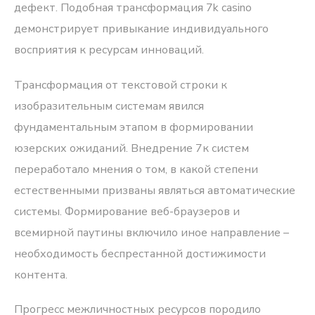
дефект. Подобная трансформация 7k casino
демонстрирует привыкание индивидуального
восприятия к ресурсам инноваций.
Трансформация от текстовой строки к
изобразительным системам явился
фундаментальным этапом в формировании
юзерских ожиданий. Внедрение 7к систем
переработало мнения о том, в какой степени
естественными призваны являться автоматические
системы. Формирование веб-браузеров и
всемирной паутины включило иное направление –
необходимость беспрестанной достижимости
контента.
Прогресс межличностных ресурсов породило