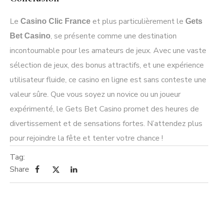
Le
et plus particulièrement le
Casino Clic France
Gets
, se présente comme une destination
Bet Casino
incontournable pour les amateurs de jeux. Avec une vaste
sélection de jeux, des bonus attractifs, et une expérience
utilisateur fluide, ce casino en ligne est sans conteste une
valeur sûre. Que vous soyez un novice ou un joueur
expérimenté, le Gets Bet Casino promet des heures de
divertissement et de sensations fortes. N’attendez plus
pour rejoindre la fête et tenter votre chance !
Tag:
Share