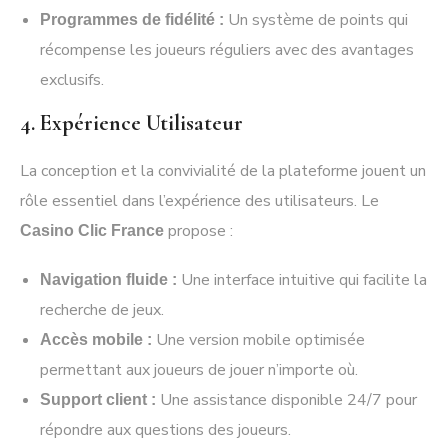
Un système de points qui
Programmes de fidélité :
récompense les joueurs réguliers avec des avantages
exclusifs.
4. Expérience Utilisateur
La conception et la convivialité de la plateforme jouent un
rôle essentiel dans l’expérience des utilisateurs. Le
propose :
Casino Clic France
Une interface intuitive qui facilite la
Navigation fluide :
recherche de jeux.
Une version mobile optimisée
Accès mobile :
permettant aux joueurs de jouer n’importe où.
Une assistance disponible 24/7 pour
Support client :
répondre aux questions des joueurs.