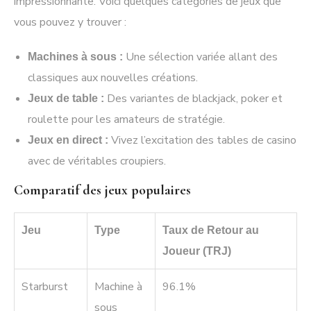
impressionnante. Voici quelques catégories de jeux que
vous pouvez y trouver :
Une sélection variée allant des
Machines à sous :
classiques aux nouvelles créations.
Des variantes de blackjack, poker et
Jeux de table :
roulette pour les amateurs de stratégie.
Vivez l’excitation des tables de casino
Jeux en direct :
avec de véritables croupiers.
Comparatif des jeux populaires
Jeu
Type
Taux de Retour au
Joueur (TRJ)
Starburst
Machine à
96.1%
sous