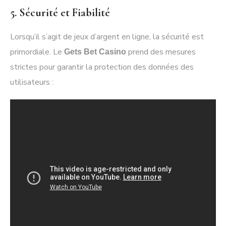
5. Sécurité et Fiabilité
Lorsqu’il s’agit de jeux d’argent en ligne, la sécurité est
primordiale. Le
prend des mesures
Gets Bet Casino
strictes pour garantir la protection des données des
utilisateurs :