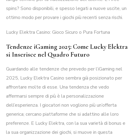
spins? Sono disponibili, e spesso legati a nuove uscite, un
ottimo modo per provare i giochi più recenti senza rischi.
Lucky Elektra Casino: Gioco Sicuro o Pura Fortuna
Tendenze iGaming 2025: Come Lucky Elektra
si Inserisce nel Quadro Futuro
Guardando alle tendenze che prevedo per l’iGaming nel
2025, Lucky Elektra Casino sembra già posizionato per
affrontare molte di esse. Una tendenza che vedo
affermarsi sempre di più è la personalizzazione
dell’esperienza. I giocatori non vogliono più un’offerta
generica; cercano piattaforme che si adattino alle loro
preferenze. E Lucky Elektra, con la sua varietà di bonus e
la sua organizzazione dei giochi, si muove in questa