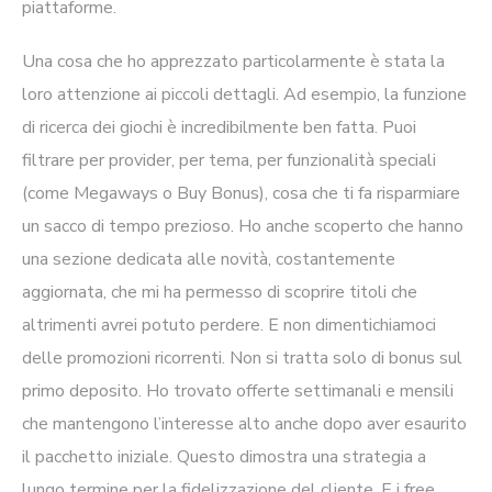
piattaforme.
Una cosa che ho apprezzato particolarmente è stata la
loro attenzione ai piccoli dettagli. Ad esempio, la funzione
di ricerca dei giochi è incredibilmente ben fatta. Puoi
filtrare per provider, per tema, per funzionalità speciali
(come Megaways o Buy Bonus), cosa che ti fa risparmiare
un sacco di tempo prezioso. Ho anche scoperto che hanno
una sezione dedicata alle novità, costantemente
aggiornata, che mi ha permesso di scoprire titoli che
altrimenti avrei potuto perdere. E non dimentichiamoci
delle promozioni ricorrenti. Non si tratta solo di bonus sul
primo deposito. Ho trovato offerte settimanali e mensili
che mantengono l’interesse alto anche dopo aver esaurito
il pacchetto iniziale. Questo dimostra una strategia a
lungo termine per la fidelizzazione del cliente. E i free