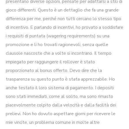
presentano diverse opzioni, pensate per adattarsi a stili di
gioco differenti. Questo è un dettaglio che fa una grande
differenza per me, perché non tutti cercano lo stesso tipo
di incentivo. E parlando di incentivi, ho provato a soddisfare
i requisiti di puntata (wagering requirements) su una
promozione e li ho trovati ragionevoli, senza quelle
clausole nascoste che a volte si incontrano. Il tempo
impiegato per raggiungere il rollover è stato
proporzionato al bonus offerto. Devo dire che la
trasparenza su questo punto è stata apprezzabile. Ho
anche testato il loro sistema di pagamento. I depositi
sono stati immediati, come al solito, ma sono rimasto
piacevolmente colpito dalla velocità e dalla facilità dei
prelievi. Non ho dovuto aspettare giorni per ricevere le
mie vincite, un problema comune in molte altre