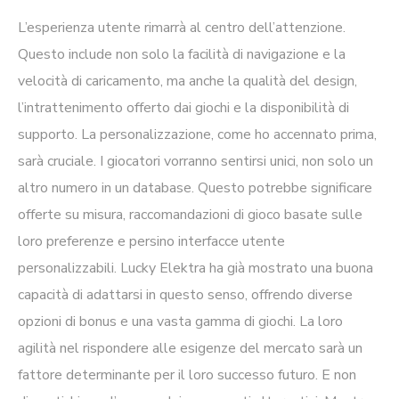
L’esperienza utente rimarrà al centro dell’attenzione.
Questo include non solo la facilità di navigazione e la
velocità di caricamento, ma anche la qualità del design,
l’intrattenimento offerto dai giochi e la disponibilità di
supporto. La personalizzazione, come ho accennato prima,
sarà cruciale. I giocatori vorranno sentirsi unici, non solo un
altro numero in un database. Questo potrebbe significare
offerte su misura, raccomandazioni di gioco basate sulle
loro preferenze e persino interfacce utente
personalizzabili. Lucky Elektra ha già mostrato una buona
capacità di adattarsi in questo senso, offrendo diverse
opzioni di bonus e una vasta gamma di giochi. La loro
agilità nel rispondere alle esigenze del mercato sarà un
fattore determinante per il loro successo futuro. E non