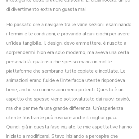
intelligente delle pratiche esistenti. E, diciamocelo, un po’
di divertimento extra non guasta mai.
Ho passato ore a navigare tra le varie sezioni, esaminando
i termini e le condizioni, e provando alcuni giochi per avere
un’idea tangibile. Il design, devo ammettere, è riuscito a
sorprendermi. Non era solo moderno, ma aveva una certa
personalità, qualcosa che spesso manca in molte
piattaforme che sembrano tutte copiate e incollate. Le
animazioni erano fluide e l’interfaccia utente rispondeva
bene, anche su connessioni meno potenti. Questo è un
aspetto che spesso viene sottovalutato dai nuovi casinò,
ma che per me fa una grande differenza. Un’esperienza
utente frustrante può rovinare anche il miglior gioco.
Quindi, già in questa fase iniziale, le mie aspettative hanno
iniziato a modificarsi. Stavo iniziando a percepire che