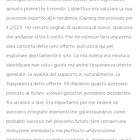
arrivato promette il mondo. L’obiettivo era valutare la sua
posizione rispetto alle tendenze iGaming che prevedo per
il 2025. Ho cercato segnali di qualcosa di nuovo, qualcosa
che andasse oltre il solito. Per chi volesse farsi una prima
idea concreta delle loro offerte, può
clicca qui
per
esplorare direttamente il sito. La mia ricerca era mirata a
identificare non solo i giochi, ma anche l’esperienza utente
generale, la qualità del supporto e, naturalmente, la
trasparenza delle offerte. Mi chiedevo quanto avessero
pensato al futuro, a cosa i giocatori avrebbero desiderato
tra un anno o due. Era importante per me vedere se
avessero integrato elementi che già intravedevo come
probabili successi nel prossimo futuro. Non cercavo una
rivoluzione immediata, ma piuttosto un’evoluzione