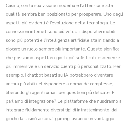
Casino, con la sua visione moderna e l’attenzione alla
qualità, sembra ben posizionato per prosperare. Uno degli
aspetti più evidenti è l’evoluzione della tecnologia. Le
connessioni internet sono più veloci, i dispositivi mobili
sono più potenti e l’intelligenza artificiale sta iniziando a
giocare un ruolo sempre più importante. Questo significa
che possiamo aspettarci giochi più sofisticati, esperienze
più immersive e un servizio clienti più personalizzato. Per
esempio, i chatbot basati su IA potrebbero diventare
ancora più abili nel rispondere a domande complesse,
liberando gli agenti umani per questioni più delicate. E
parliamo di integrazione? Le piattaforme che riusciranno a
integrare fluidamente diversi tipi di intrattenimento, dai
giochi da casinò ai social gaming, avranno un vantaggio.