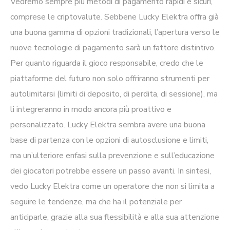
Vedremo sempre più metodi di pagamento rapidi e sicuri,
comprese le criptovalute. Sebbene Lucky Elektra offra già
una buona gamma di opzioni tradizionali, l’apertura verso le
nuove tecnologie di pagamento sarà un fattore distintivo.
Per quanto riguarda il gioco responsabile, credo che le
piattaforme del futuro non solo offriranno strumenti per
autolimitarsi (limiti di deposito, di perdita, di sessione), ma
li integreranno in modo ancora più proattivo e
personalizzato. Lucky Elektra sembra avere una buona
base di partenza con le opzioni di autosclusione e limiti,
ma un’ulteriore enfasi sulla prevenzione e sull’educazione
dei giocatori potrebbe essere un passo avanti. In sintesi,
vedo Lucky Elektra come un operatore che non si limita a
seguire le tendenze, ma che ha il potenziale per
anticiparle, grazie alla sua flessibilità e alla sua attenzione