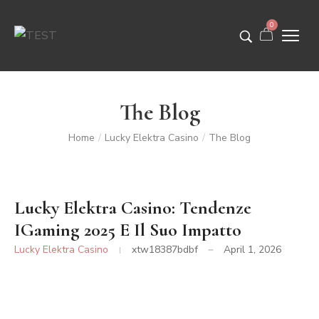
0
The Blog
Home
Lucky Elektra Casino
The Blog
/
/
Lucky Elektra Casino: Tendenze
IGaming 2025 E Il Suo Impatto
Lucky Elektra Casino
xtw18387bdbf
April 1, 2026