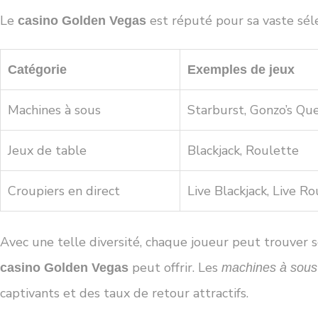
Le
est réputé pour sa vaste sélec
casino Golden Vegas
Catégorie
Exemples de jeux
Machines à sous
Starburst, Gonzo’s Qu
Jeux de table
Blackjack, Roulette
Croupiers en direct
Live Blackjack, Live R
Avec une telle diversité, chaque joueur peut trouver s
peut offrir. Les
casino Golden Vegas
machines à sous
captivants et des taux de retour attractifs.