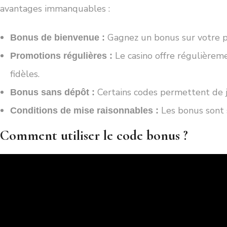
avantages immanquables :
Gagnez un bonus sur votre p
Bonus de bienvenue :
Le casino offre régulièrem
Promotions régulières :
fidèles.
Certains codes permettent de j
Bonus sans dépôt :
Les bonus sont 
Conditions de mise raisonnables :
Comment utiliser le code bonus ?