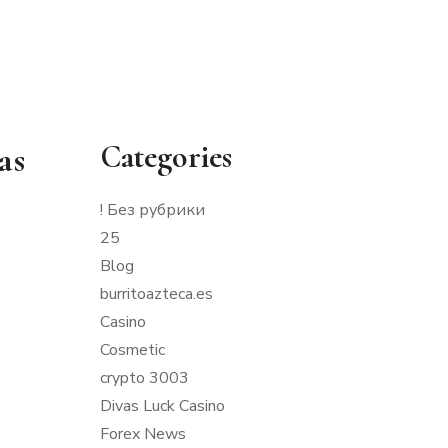
Categories
as
! Без рубрики
25
Blog
burritoazteca.es
Casino
Cosmetic
crypto 3003
Divas Luck Casino
Forex News