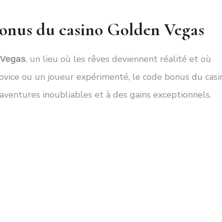
 bonus du casino Golden Vegas
, un lieu où les rêves deviennent réalité et où
 Vegas
ovice ou un joueur expérimenté, le code bonus du casi
 aventures inoubliables et à des gains exceptionnels.