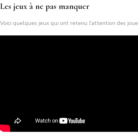
Les jeux à ne pas manquer
Voici quelques jeux qui ont retenu l’attention des joue