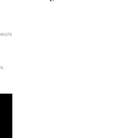
.
ueurs
s.