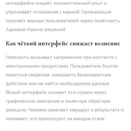
интерфейса создаёт положительный опыт и
упрочивает отношения с маркой. Организация
получает верных пользователей через понятность
Адмирал Казино решений.
Как чёткий интерфейс снижает волнение
Неясность вызывает напряжение при контакте с
электронными продуктами. Пользователь боится
лишиться сведения, совершить безвозвратное
действие или не найти необходимую данные.
Ясный интерфейс снимает эти страхи через
графические пояснения и понятную обратную
реакцию. Человек замечает маршрут к результату и
понимает, что происходит на каждом этапе.