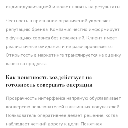
индивидуализацией и может влиять на результаты.
Честность в признании ограничений укрепляет
репутацию бренда. Компания честно информирует
о функциях сервиса без искажений. Клиент имеет
реалистичные ожидания и не разочаровывается.
Открытость в маркетинге транслируется на оценку
качества продукта.
Как понятность воздействует на
готовность совершать операции
Прозрачность интерфейса напрямую обуславливает
конверсию пользователей в активных покупателей.
Пользователь оперативнее делает решение, когда
наблюдает четкий дорогу к цели. Понятная