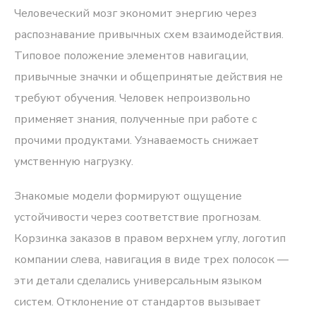
Человеческий мозг экономит энергию через
распознавание привычных схем взаимодействия.
Типовое положение элементов навигации,
привычные значки и общепринятые действия не
требуют обучения. Человек непроизвольно
применяет знания, полученные при работе с
прочими продуктами. Узнаваемость снижает
умственную нагрузку.
Знакомые модели формируют ощущение
устойчивости через соответствие прогнозам.
Корзинка заказов в правом верхнем углу, логотип
компании слева, навигация в виде трех полосок —
эти детали сделались универсальным языком
систем. Отклонение от стандартов вызывает