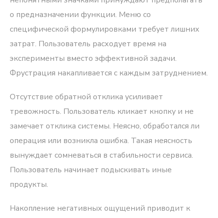
о предназначении функции. Меню со
специфической формулировками требует лишних
затрат. Пользователь расходует время на
эксперименты вместо эффективной задачи.
Фрустрация накапливается с каждым затруднением.
Отсутствие обратной отклика усиливает
тревожность. Пользователь кликает кнопку и не
замечает отклика системы. Неясно, обработался ли
операция или возникла ошибка. Такая неясность
вынуждает сомневаться в стабильности сервиса.
Пользователь начинает подыскивать иные
продукты.
Накопление негативных ощущений приводит к