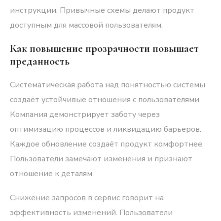
инструкции. Привычные схемы делают продукт
доступным для массовой пользователям.
Как повышение прозрачности повышает
преданность
Систематическая работа над понятностью системы
создаёт устойчивые отношения с пользователями.
Компания демонстрирует заботу через
оптимизацию процессов и ликвидацию барьеров.
Каждое обновление создаёт продукт комфортнее.
Пользователи замечают изменения и признают
отношение к деталям.
Снижение запросов в сервис говорит на
эффективность изменений. Пользователи