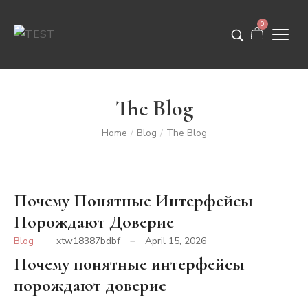
0
The Blog
Home
Blog
The Blog
/
/
Почему Понятные Интерфейсы
Порождают Доверие
Blog
xtw18387bdbf
April 15, 2026
Почему понятные интерфейсы
порождают доверие