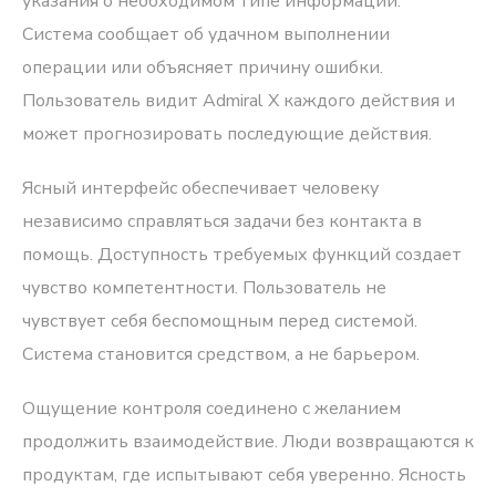
указания о необходимом типе информации.
Система сообщает об удачном выполнении
операции или объясняет причину ошибки.
Пользователь видит
Admiral X
каждого действия и
может прогнозировать последующие действия.
Ясный интерфейс обеспечивает человеку
независимо справляться задачи без контакта в
помощь. Доступность требуемых функций создает
чувство компетентности. Пользователь не
чувствует себя беспомощным перед системой.
Система становится средством, а не барьером.
Ощущение контроля соединено с желанием
продолжить взаимодействие. Люди возвращаются к
продуктам, где испытывают себя уверенно. Ясность