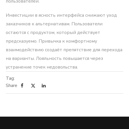
пользователей.
Инвестиции в ясность интерфейса снижают уход
заказчиков к альтернативам. Пользователи
остаются с продуктом, который действует
предсказуемо. Привычка к комфортному
взаимодействию создаёт препятствие для перехода
на варианты. Лояльность повышается через
устранение точек недовольства.
Tag:
Share