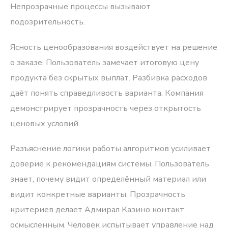
Непрозрачные процессы вызывают
подозрительность.
Ясность ценообразования воздействует на решение
о заказе. Пользователь замечает итоговую цену
продукта без скрытых выплат. Разбивка расходов
даёт понять справедливость варианта. Компания
демонстрирует прозрачность через открытость
ценовых условий.
Разъяснение логики работы алгоритмов усиливает
доверие к рекомендациям системы. Пользователь
знает, почему видит определённый материал или
видит конкретные варианты. Прозрачность
критериев делает Адмирал Казино контакт
осмысленным. Человек испытывает управление над