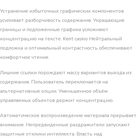
Устранение избыточных графических компонентов
усиливает разборчивость содержания. Украшающие
границы и подложенные графика усложняют
концентрацию на тексте. Kent casino Нейтральный
подложка и оптимальный контрастность обеспечивают
комфортное чтение.
Лишние ссылки порождают массу вариантов выхода из
содержания. Пользователь переключается на
альтернативные опции. Уменьшенное объём
управляемых объектов держит концентрацию.
Автоматическое воспроизведение материала прерывает
внимание. Непредвиденные раздражители запускают
защитные отклики интеллекта. Власть над