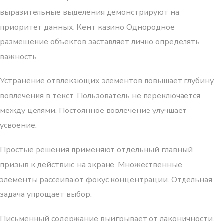
выразительные выделения демонстрируют на
приоритет данных. Кент казино Однородное
размещение объектов заставляет лично определять
важность.
Устранение отвлекающих элементов повышает глубину
вовлечения в текст. Пользователь не переключается
между целями. Постоянное вовлечение улучшает
усвоение.
Простые решения применяют отдельный главный
призыв к действию на экране. Множественные
элементы рассеивают фокус концентрации. Отдельная
задача упрощает выбор.
Письменный содержание выигрывает от лаконичности.