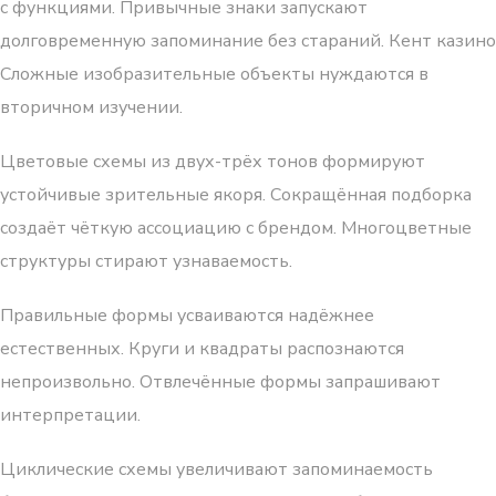
с функциями. Привычные знаки запускают
долговременную запоминание без стараний. Кент казино
Сложные изобразительные объекты нуждаются в
вторичном изучении.
Цветовые схемы из двух-трёх тонов формируют
устойчивые зрительные якоря. Сокращённая подборка
создаёт чёткую ассоциацию с брендом. Многоцветные
структуры стирают узнаваемость.
Правильные формы усваиваются надёжнее
естественных. Круги и квадраты распознаются
непроизвольно. Отвлечённые формы запрашивают
интерпретации.
Циклические схемы увеличивают запоминаемость