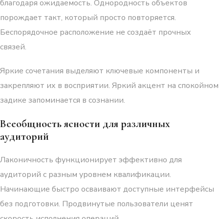
благодаря ожидаемость. Однородность объектов
порождает такт, который просто повторяется.
Беспорядочное расположение не создаёт прочных
связей.
Яркие сочетания выделяют ключевые компоненты и
закрепляют их в восприятии. Яркий акцент на спокойном
задике запоминается в сознании.
Всеобщность ясности для различных
аудиторий
Лаконичность функционирует эффективно для
аудиторий с разным уровнем квалификации.
Начинающие быстро осваивают доступные интерфейсы
без подготовки. Продвинутые пользователи ценят
скорость исполнения операций.