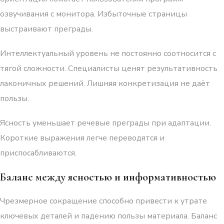
озвучивания с монитора. Избыточные страницы
выстраивают преграды.
Интеллектуальный уровень не постоянно соотносится с
тягой сложности. Специалисты ценят результативность
лаконичных решений. Лишняя конкретизация не даёт
пользы.
Ясность уменьшает речевые преграды при адаптации.
Короткие выражения легче переводятся и
приспосабливаются.
Баланс между ясностью и информативностью
Чрезмерное сокращение способно привести к утрате
ключевых деталей и падению пользы материала. Баланс