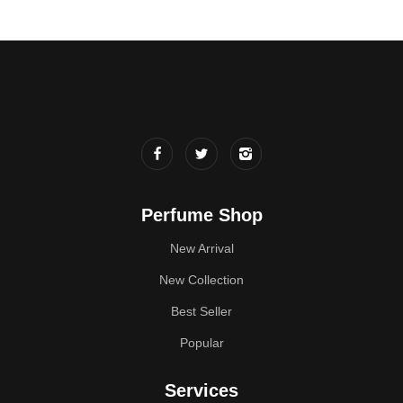
Perfume Shop
New Arrival
New Collection
Best Seller
Popular
Services