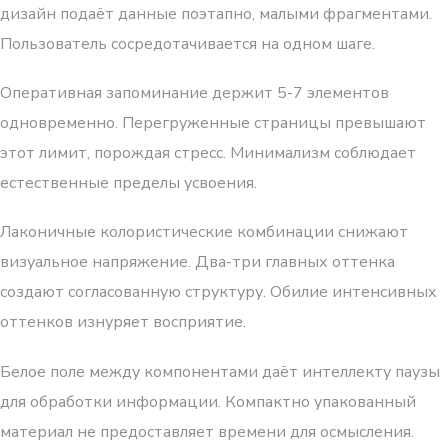
дизайн подаёт данные поэтапно, малыми фрагментами.
Пользователь сосредотачивается на одном шаге.
Оперативная запоминание держит 5-7 элементов
одновременно. Перегруженные страницы превышают
этот лимит, порождая стресс. Минимализм соблюдает
естественные пределы усвоения.
Лаконичные колористические комбинации снижают
визуальное напряжение. Два-три главных оттенка
создают согласованную структуру. Обилие интенсивных
оттенков изнуряет восприятие.
Белое поле между компонентами даёт интеллекту паузы
для обработки информации. Компактно упакованный
материал не предоставляет времени для осмысления.