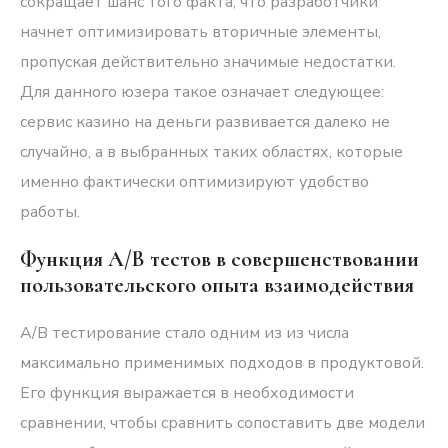
сокращает шанс того факта, что разработчики
начнет оптимизировать вторичные элементы,
пропуская действительно значимые недостатки.
Для данного юзера такое означает следующее:
сервис казино на деньги развивается далеко не
случайно, а в выбранных таких областях, которые
именно фактически оптимизируют удобство
работы.
Функция A/B тестов в совершенствовании
пользовательского опыта взаимодействия
A/B тестирование стало одним из из числа
максимально применимых подходов в продуктовой.
Его функция выражается в необходимости
сравнении, чтобы сравнить сопоставить две модели