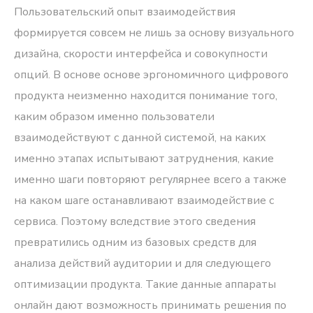
Пользовательский опыт взаимодействия
формируется совсем не лишь за основу визуального
дизайна, скорости интерфейса и совокупности
опций. В основе основе эргономичного цифрового
продукта неизменно находится понимание того,
каким образом именно пользователи
взаимодействуют с данной системой, на каких
именно этапах испытывают затруднения, какие
именно шаги повторяют регулярнее всего а также
на каком шаге останавливают взаимодействие с
сервиса. Поэтому вследствие этого сведения
превратились одним из базовых средств для
анализа действий аудитории и для следующего
оптимизации продукта. Такие данные аппараты
онлайн дают возможность принимать решения по