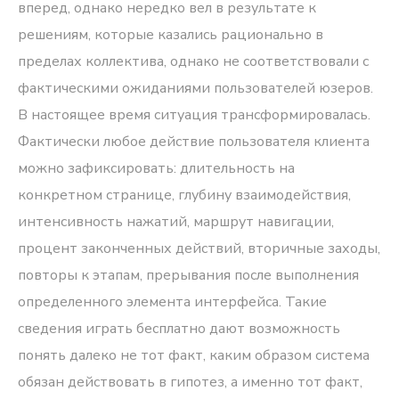
вперед, однако нередко вел в результате к
решениям, которые казались рационально в
пределах коллектива, однако не соответствовали с
фактическими ожиданиями пользователей юзеров.
В настоящее время ситуация трансформировалась.
Фактически любое действие пользователя клиента
можно зафиксировать: длительность на
конкретном странице, глубину взаимодействия,
интенсивность нажатий, маршрут навигации,
процент законченных действий, вторичные заходы,
повторы к этапам, прерывания после выполнения
определенного элемента интерфейса. Такие
сведения играть бесплатно дают возможность
понять далеко не тот факт, каким образом система
обязан действовать в гипотез, а именно тот факт,