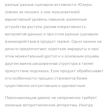
разные разные сценарии активности. Юзеры
совсем не похожи: у них пользователей
вариативный уровень навыков, различные
устройства доступа, разная оперативность
восприятия данных и при этом разные сценарии
взаимодействия в продукт сервис. Одни казино на
деньги предпочитают короткие маршруты и при
этом моментальный доступ к к основным опциям,
другим важна расширенная структура а также
присутствие подсказок. Если продукт обрабатывает
эти особенности, процесс становится более
существенно интуитивным и адекватным.
Персонализация далеко не непременно требует
сложные алгоритмические алгоритмы. Иногда