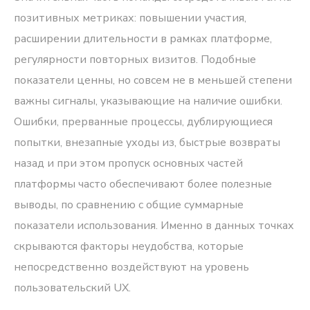
позитивных метриках: повышении участия,
расширении длительности в рамках платформе,
регулярности повторных визитов. Подобные
показатели ценны, но совсем не в меньшей степени
важны сигналы, указывающие на наличие ошибки.
Ошибки, прерванные процессы, дублирующиеся
попытки, внезапные уходы из, быстрые возвраты
назад и при этом пропуск основных частей
платформы часто обеспечивают более полезные
выводы, по сравнению с общие суммарные
показатели использования. Именно в данных точках
скрываются факторы неудобства, которые
непосредственно воздействуют на уровень
пользовательский UX.