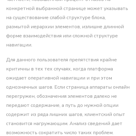
конкретной выбранной странице может указывать
на существование слабой структуре блока,
размытой иерархии элементов, излишне длинной
форме взаимодействия или сложной структуре
навигации.
Для данного пользователя препятствия крайне
критичны в тех тех случаях, когда платформа
ожидает оперативной навигации и при этом
однозначных шагов. Если страница аппараты онлайн
перегружен, обозначения элементов далеко не
передают содержание, а путь до нужной опции
содержит из ряда лишних шагов, клиентский опыт
становится нагружающим. Анализ сведений дает
возможность сократить число таких проблем.