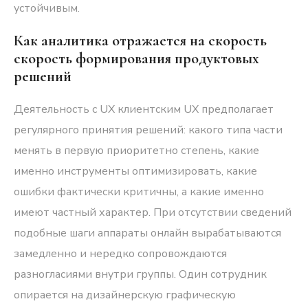
устойчивым.
Как аналитика отражается на скорость
скорость формирования продуктовых
решений
Деятельность с UX клиентским UX предполагает
регулярного принятия решений: какого типа части
менять в первую приоритетно степень, какие
именно инструменты оптимизировать, какие
ошибки фактически критичны, а какие именно
имеют частный характер. При отсутствии сведений
подобные шаги аппараты онлайн вырабатываются
замедленно и нередко сопровождаются
разногласиями внутри группы. Один сотрудник
опирается на дизайнерскую графическую