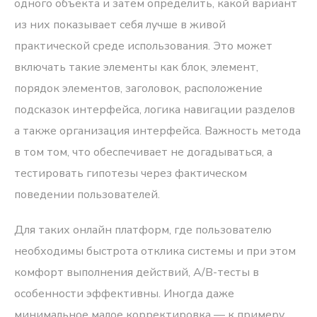
одного объекта и затем определить, какой вариант
из них показывает себя лучше в живой
практической среде использования. Это может
включать такие элементы как блок, элемент,
порядок элементов, заголовок, расположение
подсказок интерфейса, логика навигации разделов
а также организация интерфейса. Важность метода
в том том, что обеспечивает не догадываться, а
тестировать гипотезы через фактическом
поведении пользователей.
Для таких онлайн платформ, где пользователю
необходимы быстрота отклика системы и при этом
комфорт выполнения действий, A/B-тесты в
особенности эффективны. Иногда даже
минимальное малое корректировка — к примеру,