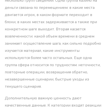
несколько групп сведений. Одна группа казино на
деньги связана по перемещением: в какие места
двигается игрок, в каком формате переходит в
блоки, в каких местах задерживается а также при
конкретном шаге выходит. Вторая касается
вовлеченности: какой объем времени в среднем
занимает осуществление шага, как сильно подробно
изучается материал, какие инструменты
используются более часто остальных. Еще одна
группа сфера относится по трудностям: неточности,
повторные операции, возвращения обратно,
незавершенные сценарии, быстрые уходы из
текущего сценария.
Дополнительную важную ценность дают
качественные данные. К категории входят реакции