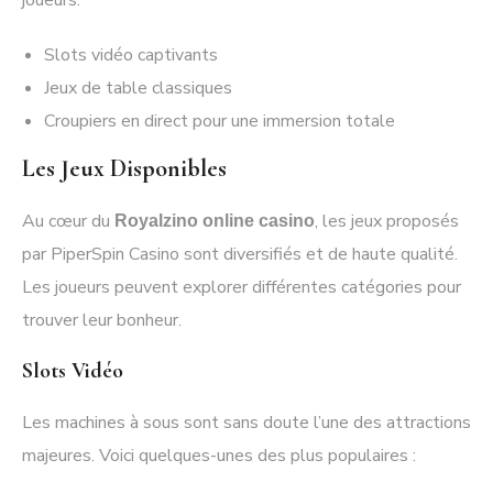
joueurs.
Slots vidéo captivants
Jeux de table classiques
Croupiers en direct pour une immersion totale
Les Jeux Disponibles
Au cœur du
, les jeux proposés
Royalzino online casino
par PiperSpin Casino sont diversifiés et de haute qualité.
Les joueurs peuvent explorer différentes catégories pour
trouver leur bonheur.
Slots Vidéo
Les machines à sous sont sans doute l’une des attractions
majeures. Voici quelques-unes des plus populaires :