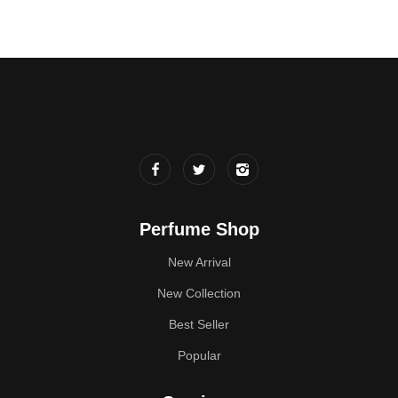
Perfume Shop
New Arrival
New Collection
Best Seller
Popular