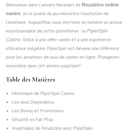
Bienvenue dans l’univers fascinant de
Royalzino online
, où le plaisir du jeu rencontre l’excitation de
casino
l’aventure. Aujourd’hui, nous mettons en lumière un acteur
incontournable de cette plateforme : le
PiperSpin
. Grâce à une offre variée et à une expérience
Casino
utilisateur inégalée, PiperSpin est devenu une référence
pour les amateurs de jeux de casino en ligne. Plongeons
ensemble dans cet univers palpitant !
Table des Matières
Historique de PiperSpin Casino
Les Jeux Disponibles
Les Bonus et Promotions
Sécurité et Fair Play
Avantages de Royalzino avec PiperSpin