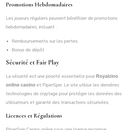
Promotions Hebdomadaires
Les joueurs réguliers peuvent bénéficier de promotions
hebdomadaires, incluant :
Remboursements sur les pertes
Bonus de dépôt
Sécurité et Fair Play
La sécurité est une priorité essentielle pour
Royalzino
et PiperSpin. Le site utilise les dernières
online casino
technologies de cryptage pour protéger les données des
utilisateurs et garantir des transactions sécurisées.
Licences et Régulations
PiperSpin Casino opère sous une licence reconnue,