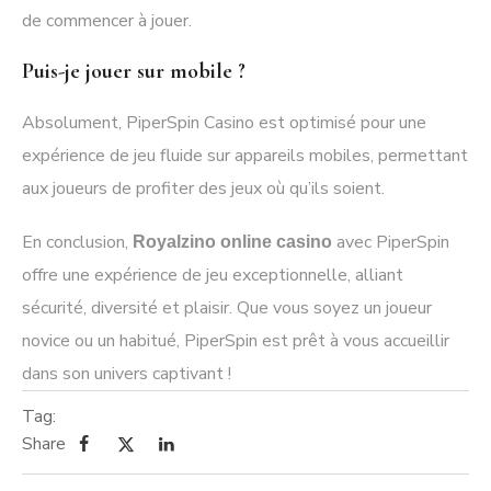
de commencer à jouer.
Puis-je jouer sur mobile ?
Absolument, PiperSpin Casino est optimisé pour une
expérience de jeu fluide sur appareils mobiles, permettant
aux joueurs de profiter des jeux où qu’ils soient.
En conclusion,
avec PiperSpin
Royalzino online casino
offre une expérience de jeu exceptionnelle, alliant
sécurité, diversité et plaisir. Que vous soyez un joueur
novice ou un habitué, PiperSpin est prêt à vous accueillir
dans son univers captivant !
Tag:
Share