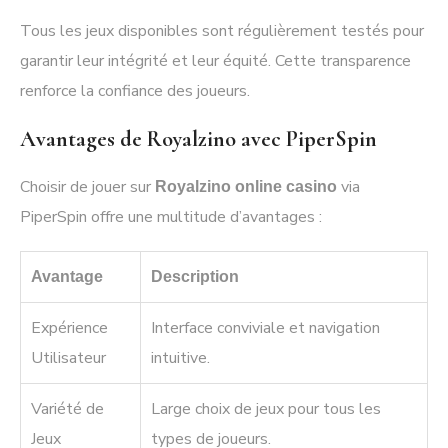
Tous les jeux disponibles sont régulièrement testés pour
garantir leur intégrité et leur équité. Cette transparence
renforce la confiance des joueurs.
Avantages de Royalzino avec PiperSpin
Choisir de jouer sur
via
Royalzino online casino
PiperSpin offre une multitude d’avantages :
Avantage
Description
Expérience
Interface conviviale et navigation
Utilisateur
intuitive.
Variété de
Large choix de jeux pour tous les
Jeux
types de joueurs.