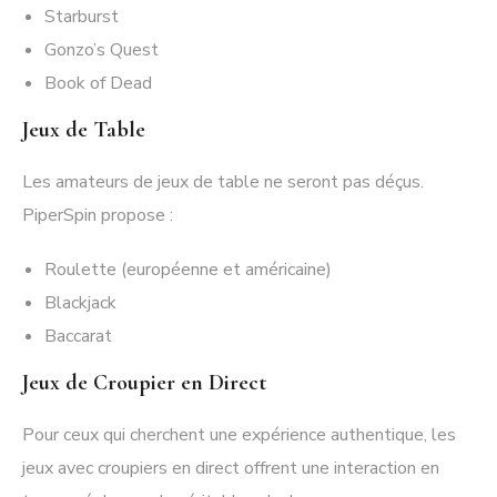
Starburst
Gonzo’s Quest
Book of Dead
Jeux de Table
Les amateurs de jeux de table ne seront pas déçus.
PiperSpin propose :
Roulette (européenne et américaine)
Blackjack
Baccarat
Jeux de Croupier en Direct
Pour ceux qui cherchent une expérience authentique, les
jeux avec croupiers en direct offrent une interaction en