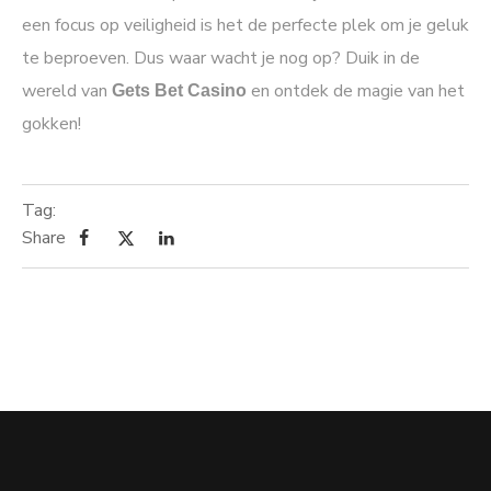
een focus op veiligheid is het de perfecte plek om je geluk
te beproeven. Dus waar wacht je nog op? Duik in de
wereld van
en ontdek de magie van het
Gets Bet Casino
gokken!
Tag:
Share