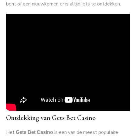
bent of een nieuwkomer, er is altijd iets te ontdekken.
Ontdekking van Gets Bet Casino
Het
is een van de meest populaire
Gets Bet Casino