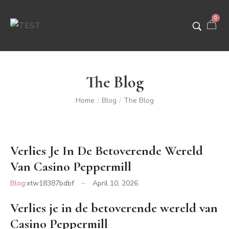
0
The Blog
Home
Blog
The Blog
/
/
Verlies Je In De Betoverende Wereld
Van Casino Peppermill
Blog
xtw18387bdbf
April 10, 2026
Verlies je in de betoverende wereld van
Casino Peppermill