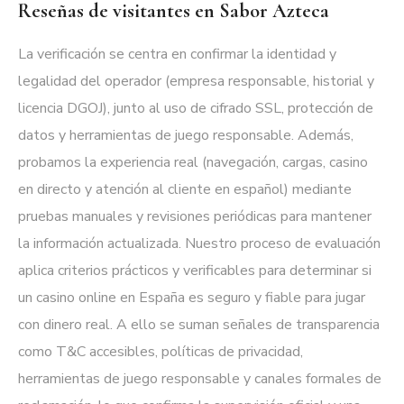
Reseñas de visitantes en Sabor Azteca
La verificación se centra en confirmar la identidad y
legalidad del operador (empresa responsable, historial y
licencia DGOJ), junto al uso de cifrado SSL, protección de
datos y herramientas de juego responsable. Además,
probamos la experiencia real (navegación, cargas, casino
en directo y atención al cliente en español) mediante
pruebas manuales y revisiones periódicas para mantener
la información actualizada. Nuestro proceso de evaluación
aplica criterios prácticos y verificables para determinar si
un casino online en España es seguro y fiable para jugar
con dinero real. A ello se suman señales de transparencia
como T&C accesibles, políticas de privacidad,
herramientas de juego responsable y canales formales de