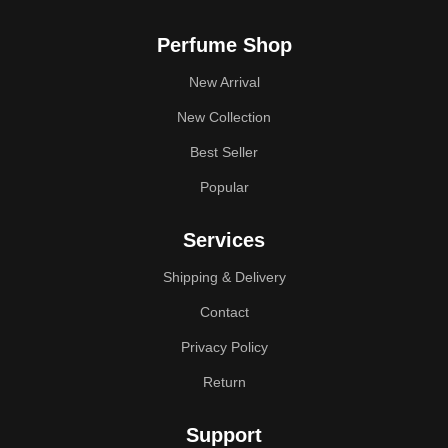
Perfume Shop
New Arrival
New Collection
Best Seller
Popular
Services
Shipping & Delivery
Contact
Privacy Policy
Return
Support