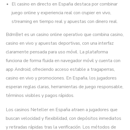
El casino en directo en España destaca por combinar
juego online y experiencia real con crupier en vivo,
streaming en tiempo real y apuestas con dinero real.
BdmBet es un casino online operativo que combina casino,
casino en vivo y apuestas deportivas, con una interfaz
claramente pensada para uso móvil. La plataforma
funciona de forma fluida en navegador móvil y cuenta con
app Android, ofreciendo acceso estable a tragaperras,
casino en vivo y promociones. En España, los jugadores
esperan reglas claras, herramientas de juego responsable,
términos visibles y pagos rápidos.
Los casinos Neteller en España atraen a jugadores que
buscan velocidad y flexibilidad, con depósitos inmediatos
y retiradas rápidas tras la verificación. Los métodos de