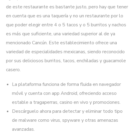
de este restaurante es bastante justo, pero hay que tener
en cuenta que es una taquería y no un restaurante por lo
que poder elegir entre 4 o 5 tacos y o 5 burritos y nachos
es más que suficiente, una variedad superior al de ya
mencionado Cancún. Este establecimiento ofrece una
variedad de especialidades mexicanas, siendo reconocido
por sus deliciosos burritos, tacos, enchiladas y guacamole
casero.
La plataforma funciona de forma fluida en navegador
móvil y cuenta con app Android, ofreciendo acceso
estable a tragaperras, casino en vivo y promociones.
Descárguelo ahora para detectar y eliminar todo tipo
de malware como virus, spyware y otras amenazas
avanzadas.