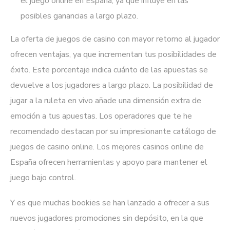
el juego online en España, ya que influye en las
posibles ganancias a largo plazo.
La oferta de juegos de casino con mayor retorno al jugador
ofrecen ventajas, ya que incrementan tus posibilidades de
éxito. Este porcentaje indica cuánto de las apuestas se
devuelve a los jugadores a largo plazo. La posibilidad de
jugar a la ruleta en vivo añade una dimensión extra de
emoción a tus apuestas. Los operadores que te he
recomendado destacan por su impresionante catálogo de
juegos de casino online. Los mejores casinos online de
España ofrecen herramientas y apoyo para mantener el
juego bajo control.
Y es que muchas bookies se han lanzado a ofrecer a sus
nuevos jugadores promociones sin depósito, en la que