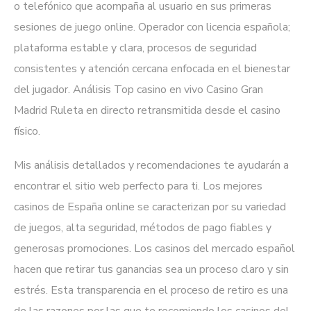
o telefónico que acompaña al usuario en sus primeras
sesiones de juego online. Operador con licencia española;
plataforma estable y clara, procesos de seguridad
consistentes y atención cercana enfocada en el bienestar
del jugador. Análisis Top casino en vivo Casino Gran
Madrid Ruleta en directo retransmitida desde el casino
físico.
Mis análisis detallados y recomendaciones te ayudarán a
encontrar el sitio web perfecto para ti. Los mejores
casinos de España online se caracterizan por su variedad
de juegos, alta seguridad, métodos de pago fiables y
generosas promociones. Los casinos del mercado español
hacen que retirar tus ganancias sea un proceso claro y sin
estrés. Esta transparencia en el proceso de retiro es una