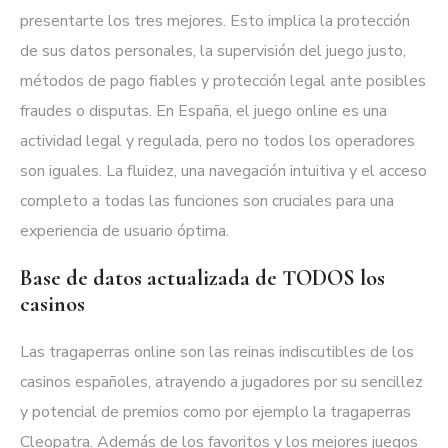
presentarte los tres mejores. Esto implica la protección
de sus datos personales, la supervisión del juego justo,
métodos de pago fiables y protección legal ante posibles
fraudes o disputas. En España, el juego online es una
actividad legal y regulada, pero no todos los operadores
son iguales. La fluidez, una navegación intuitiva y el acceso
completo a todas las funciones son cruciales para una
experiencia de usuario óptima.
Base de datos actualizada de TODOS los
casinos
Las tragaperras online son las reinas indiscutibles de los
casinos españoles, atrayendo a jugadores por su sencillez
y potencial de premios como por ejemplo la tragaperras
Cleopatra. Además de los favoritos y los mejores juegos