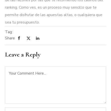
de las razones por las que te recomiendo los casinos del
ranking. Como ves, es un proceso muy sencillo que te
permite disfrutar de las apuestas altas, o cualquiera que
sea tu presupuesto.
Tag:
Share
Leave a Reply