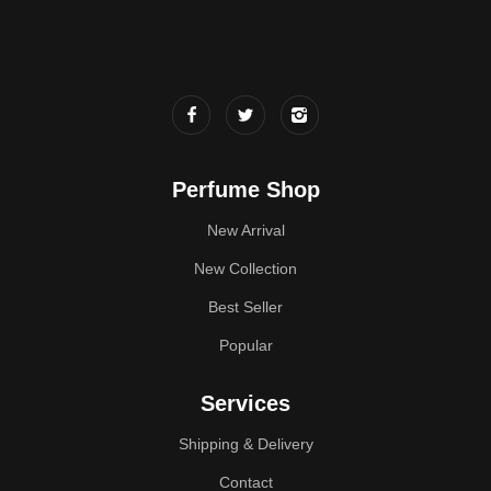
Perfume Shop
New Arrival
New Collection
Best Seller
Popular
Services
Shipping & Delivery
Contact