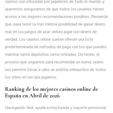
casinos son utilizadas por jugadores de todo el mundo, y
queremos asegurarnos de que todos los usuarios tienen
acceso a las mejores recomendaciones posibles. Recuerda
que, para tener la más mínima posibilidad de ganar dinero
real en los juegos de azar, debes jugar con dinero de
verdad. Los casinos online suelen ofrecer una lista
predeterminada de métodos de pago con los que puedes
tramitar tanto depósitos como retiradas. De hecho, el
proceso que seguimos para recomendar un nuevo casino
nos permite llevar a cabo un análisis exhaustivo de todos
los sitios en los que jugamos.
Ranking de los mejores casinos online de
España en Abril de 2026
Navegación fácil, ayuda estructurada y soporte presencial