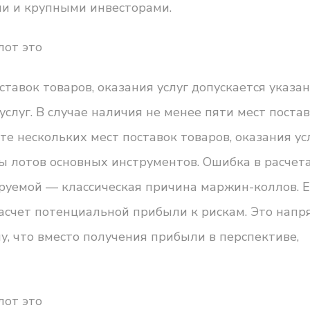
ми и крупными инвесторами.
ставок товаров, оказания услуг допускается указан
услуг. В случае наличия не менее пяти мест поста
те нескольких мест поставок товаров, оказания усл
 лотов основных инструментов. Ошибка в расчет
ируемой — классическая причина маржин-коллов. 
асчет потенциальной прибыли к рискам. Это нап
му, что вместо получения прибыли в перспективе,