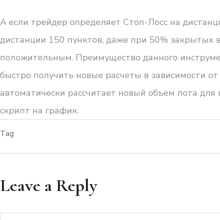
А если трейдер определяет Стоп-Лосс на дистанц
дистанции 150 пунктов, даже при 50% закрытых 
положительным. Преимущество данного инструмен
быстро получить новые расчеты в зависимости от 
автоматически рассчитает новый объем лота для 
скрипт на график.
Tag:
Leave a Reply