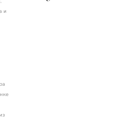
,
а и
ра
ынке
из