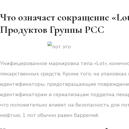
Что означает сокращение «Lo
Продуктов Группы РСС
Унифицированное маркировка типа «Lot», конечн
лекарственных средств. Кроме того, на упаковка
идентификаторы, предотвращающие повреждение 
идентификаторам и сериализации подделка лекар
что положительно влияет на безопасность для пот
нефтью, 1 лот обычно равен баррелей.