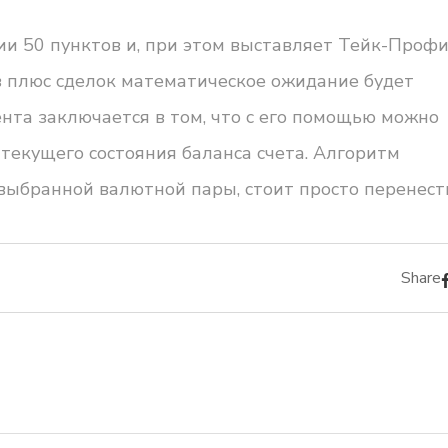
ии 50 пунктов и, при этом выставляет Тейк-Профи
в плюс сделок математическое ожидание будет
та заключается в том, что с его помощью можно
текущего состояния баланса счета. Алгоритм
выбранной валютной пары, стоит просто перенест
Share