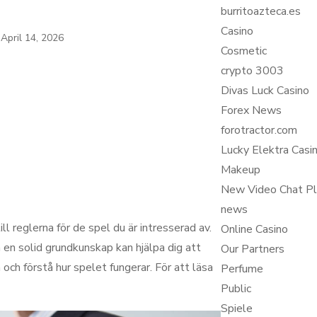
burritoazteca.es
Casino
April 14, 2026
Cosmetic
crypto 3003
Divas Luck Casino
Forex News
forotractor.com
Lucky Elektra Casi
Makeup
New Video Chat Pl
news
ll reglerna för de spel du är intresserad av.
Online Casino
a en solid grundkunskap kan hjälpa dig att
Our Partners
och förstå hur spelet fungerar. För att läsa
Perfume
Public
Spiele