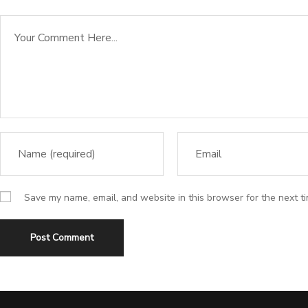
Save my name, email, and website in this browser for the next t