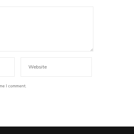
ime I comment.