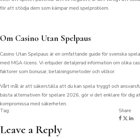
för att stödja dem som kämpar med spelproblem.
Om Casino Utan Spelpaus
Casino Utan Spelpaus är en omfattande guide för svenska spela
med MGA-licens. Vi erbjuder detaljerad information om olika casi
faktorer som bonusar, betalningsmetoder och villkor.
Vårt mål är att säkerställa att du kan spela tryggt och ansvars
bästa alternativen för spelare 2026, gör vi det enklare för dig 
kompromissa med säkerheten.
Tag:
Share
Leave a Reply