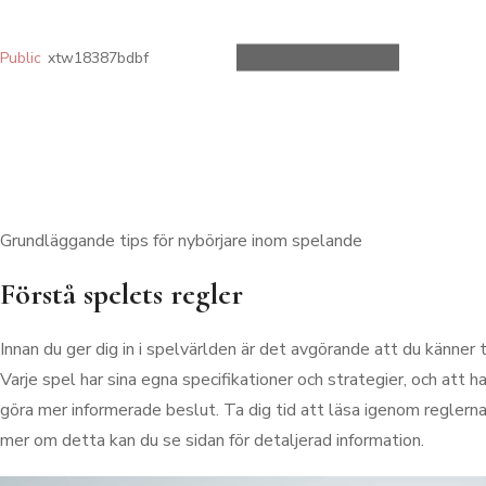
Public
xtw18387bdbf
Grundläggande tips för nybörjare inom spelande
Förstå spelets regler
Innan du ger dig in i spelvärlden är det avgörande att du känner ti
Varje spel har sina egna specifikationer och strategier, och att h
göra mer informerade beslut. Ta dig tid att läsa igenom reglerna 
mer om detta kan du
se sidan
för detaljerad information.