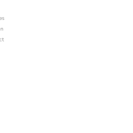
es
on
ct