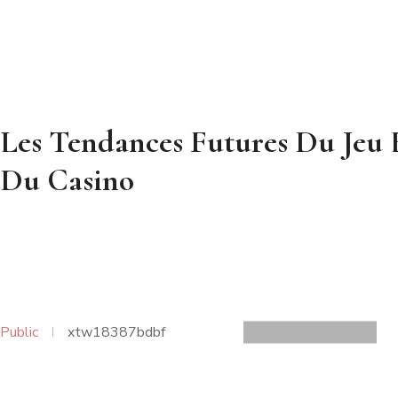
Les Tendances Futures Du Jeu 
Du Casino
Public
xtw18387bdbf