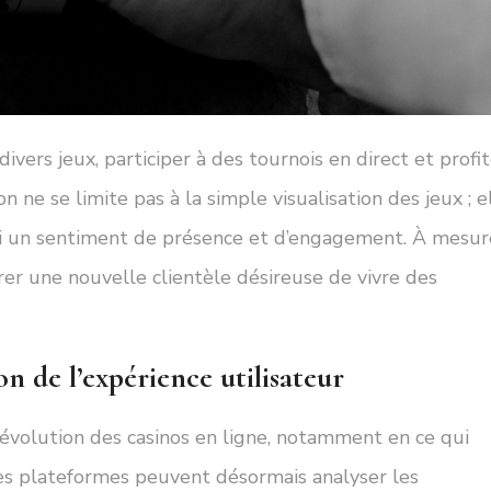
divers jeux, participer à des tournois en direct et profi
 ne se limite pas à la simple visualisation des jeux ; e
nsi un sentiment de présence et d’engagement. À mesur
rer une nouvelle clientèle désireuse de vivre des
ion de l’expérience utilisateur
s l’évolution des casinos en ligne, notamment en ce qui
Les plateformes peuvent désormais analyser les