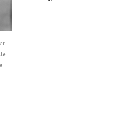
ter
lle
e