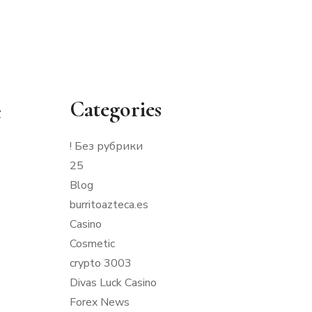
Categories
e
! Без рубрики
25
Blog
burritoazteca.es
Casino
Cosmetic
crypto 3003
Divas Luck Casino
Forex News