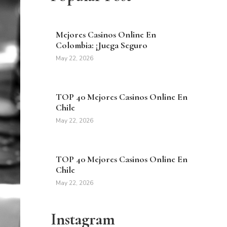
Mejores Casinos Online En
Colombia: ¡Juega Seguro
May 22, 2026
TOP 40 Mejores Casinos Online En
Chile
May 22, 2026
TOP 40 Mejores Casinos Online En
Chile
May 22, 2026
Instagram