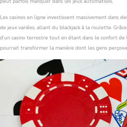
peut parfois manquer dans les jeux automatisés.
Les casinos en ligne investissent massivement dans des
de jeux variées, allant du blackjack à la roulette. Grâce
d’un casino terrestre tout en étant dans le confort de 
pourrait transformer la manière dont les gens perçoive