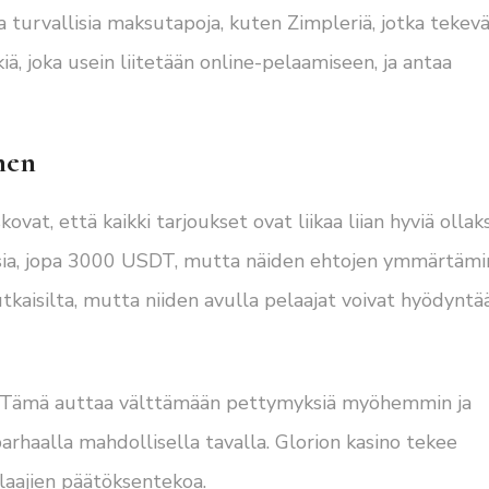
a turvallisia maksutapoja, kuten Zimpleriä, jotka tekev
kiä, joka usein liitetään online-pelaamiseen, ja antaa
nen
ovat, että kaikki tarjoukset ovat liikaa liian hyviä olla
uksia, jopa 3000 USDT, mutta näiden ehtojen ymmärtäm
kaisilta, mutta niiden avulla pelaajat voivat hyödyntä
. Tämä auttaa välttämään pettymyksiä myöhemmin ja
arhaalla mahdollisella tavalla. Glorion kasino tekee
laajien päätöksentekoa.