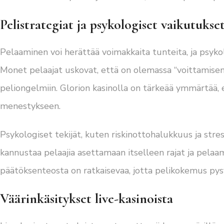
Pelistrategiat ja psykologiset vaikutukse
Pelaaminen voi herättää voimakkaita tunteita, ja psykol
Monet pelaajat uskovat, että on olemassa “voittamisen 
peliongelmiin. Glorion kasinolla on tärkeää ymmärtää, e
menestykseen.
Psykologiset tekijät, kuten riskinottohalukkuus ja stre
kannustaa pelaajia asettamaan itselleen rajat ja pelaam
päätöksenteosta on ratkaisevaa, jotta pelikokemus pys
Väärinkäsitykset live-kasinoista