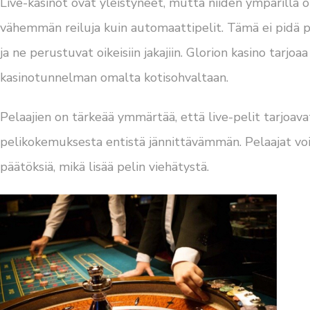
Live-kasinot ovat yleistyneet, mutta niiden ympärillä on
vähemmän reiluja kuin automaattipelit. Tämä ei pidä paik
ja ne perustuvat oikeisiin jakajiin. Glorion kasino tarjoa
kasinotunnelman omalta kotisohvaltaan.
Pelaajien on tärkeää ymmärtää, että live-pelit tarjoav
pelikokemuksesta entistä jännittävämmän. Pelaajat voiv
päätöksiä, mikä lisää pelin viehätystä.