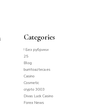
Categories
n
! Без рубрики
25
Blog
burritoazteca.es
Casino
Cosmetic
crypto 3003
Divas Luck Casino
Forex News