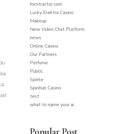
forotractor.com
Lucky Elektra Casino
Makeup
New Video Chat Platform
news
Online Casino
Our Partners
ki
Perfume
Public
ikä
Spiele
tä
Spinhub Casino
vat
test
what to name your ai
Popular Post