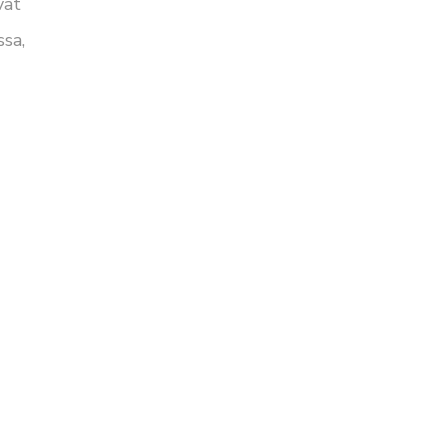
vat
ssa,