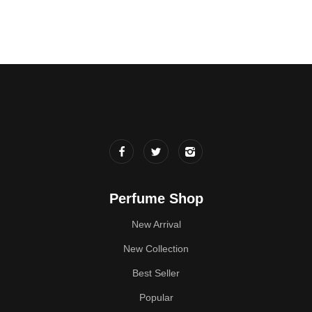
Perfume Shop
New Arrival
New Collection
Best Seller
Popular