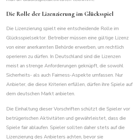
Die Rolle der Lizenzierung im Glücksspiel
Die Lizenzierung spielt eine entscheidende Rolle im
Glücksspielsektor. Betreiber müssen eine gültige Lizenz
von einer anerkannten Behörde erwerben, um rechtlich
operieren zu dürfen. In Deutschland sind die Lizenzen
meist an strenge Anforderungen geknüpft, die sowohl
Sicherheits- als auch Fairness-Aspekte umfassen. Nur
Anbieter, die diese Kriterien erfüllen, dürfen ihre Spiele auf
dem deutschen Markt anbieten.
Die Einhaltung dieser Vorschriften schützt die Spieler vor
betrügerischen Aktivitäten und gewährleistet, dass die
Spiele fair ablaufen. Spieler sollten daher stets auf die
Lizenzierung des Anbieters achten, bevor sie