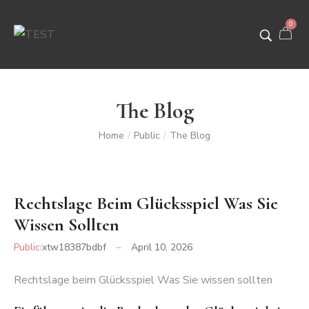
0
The Blog
Home
Public
The Blog
/
/
Rechtslage Beim Glücksspiel Was Sie
Wissen Sollten
Public
xtw18387bdbf
April 10, 2026
Rechtslage beim Glücksspiel Was Sie wissen sollten