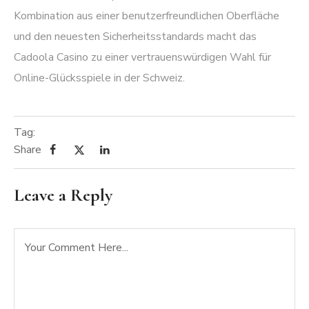
Kombination aus einer benutzerfreundlichen Oberfläche
und den neuesten Sicherheitsstandards macht das
Cadoola Casino zu einer vertrauenswürdigen Wahl für
Online-Glücksspiele in der Schweiz.
Tag:
Share
Leave a Reply