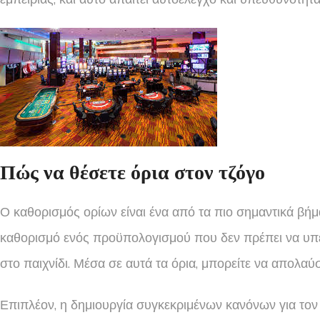
Πώς να θέσετε όρια στον τζόγο
Ο καθορισμός ορίων είναι ένα από τα πιο σημαντικά βήμ
καθορισμό ενός προϋπολογισμού που δεν πρέπει να υπε
στο παιχνίδι. Μέσα σε αυτά τα όρια, μπορείτε να απολαύσ
Επιπλέον, η δημιουργία συγκεκριμένων κανόνων για τον