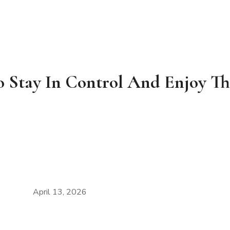
 Stay In Control And Enjoy Th
April 13, 2026