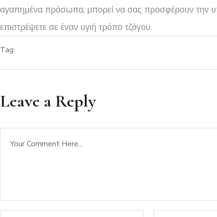
αγαπημένα πρόσωπα, μπορεί να σας προσφέρουν την υπο
επιστρέψετε σε έναν υγιή τρόπο τζόγου.
Tag:
Leave a Reply