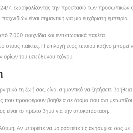
24/7, εξασφαλίζοντας την προστασία των προσωπικών 
αιχνιδιών είναι σημαντική για μια ευχάριστη εμπειρία.
από 7.000 παιχνίδια και εντυπωσιακά πακέτα
 στους παίκτες. Η επιλογή ενός τέτοιου καζίνο μπορεί 
ων ορίων του υπεύθυνου τζόγου.
η
ρνητικά τη ζωή σας, είναι σημαντικό να ζητήσετε βοήθεια.
ες που προσφέρουν βοήθεια σε άτομα που αντιμετωπίζο
ς είναι το πρώτο βήμα για την αποκατάσταση.
ύτιμη. Αν μπορείτε να μοιραστείτε τις ανησυχίες σας με