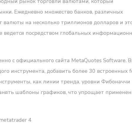
родный рынок торговли валютами, который
ынки. Ежедневно множество банков, различных
т валюты на несколько триллионов долларов и эт
ксе ведется посредством глобальных информацион
енно с официального сайта MetaQuotes Software. 
ого инструмента, добавить более 30 встроенных
f
нструменты, как линии тренда, уровни Фибоначчи
ранять шаблоны графиков, что упрощает применен