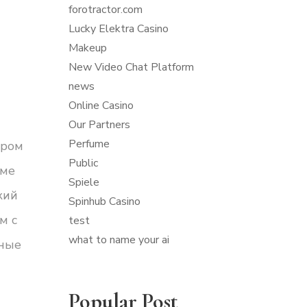
forotractor.com
Lucky Elektra Casino
Makeup
New Video Chat Platform
news
Online Casino
Our Partners
Perfume
ором
Public
рме
Spiele
кий
Spinhub Casino
м с
test
what to name your ai
нные
Popular Post