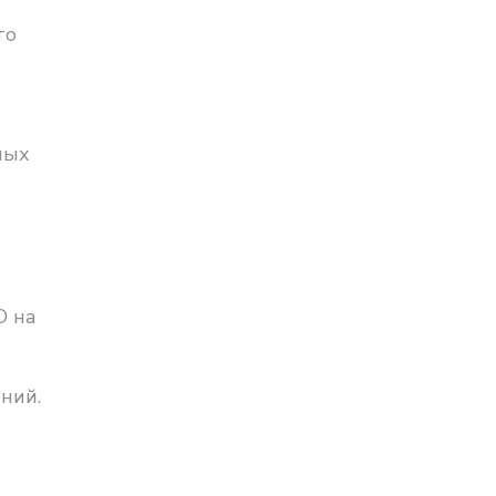
то
ных
D на
ний.