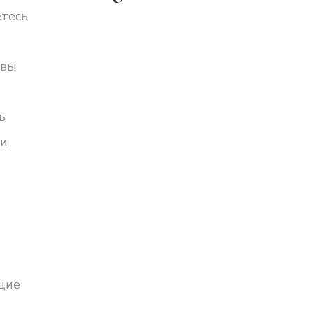
етесь
 вы
ь
 и
щие