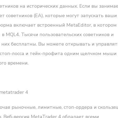
ветников на исторических данных. Если вы занима
 советников (EA), которые могут запускать ваши
форма включает встроенный MetaEditor, в котором
 в MQL4. Тысячи пользовательских советников и
 них бесплатны. Вы можете открывать и управлят
и стоп-лосса и тейк-профита одним щелчком мыши
го времени.
ючая рыночные, лимитные, стоп-ордера и скользя
. Веб-версия MetaTrader 4 обладает всеми