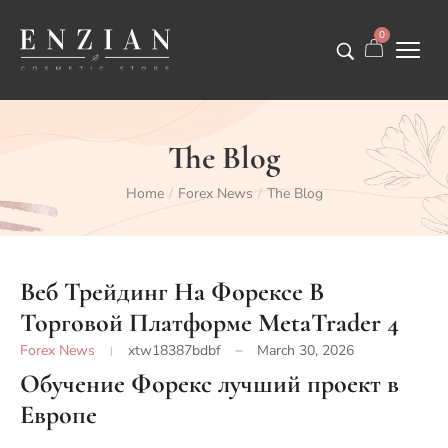
0
The Blog
Home
Forex News
The Blog
/
/
Веб Трейдинг На Форексе В
Торговой Платформе MetaTrader 4
Forex News
xtw18387bdbf
March 30, 2026
Обучение Форекс лучший проект в
Европе