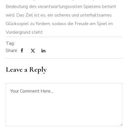
Bedeutung des verantwortungsvollen Spielens betont
wird. Das Ziel ist es, ein sicheres und unterhaltsames
Glücksspiel zu fördern, sodass die Freude am Spiel im
Vordergrund steht.
Tag:
Share
Leave a Reply