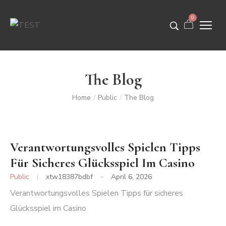
0
The Blog
Home
Public
The Blog
/
/
Verantwortungsvolles Spielen Tipps
Für Sicheres Glücksspiel Im Casino
Public
xtw18387bdbf
April 6, 2026
Verantwortungsvolles Spielen Tipps für sicheres
Glücksspiel im Casino