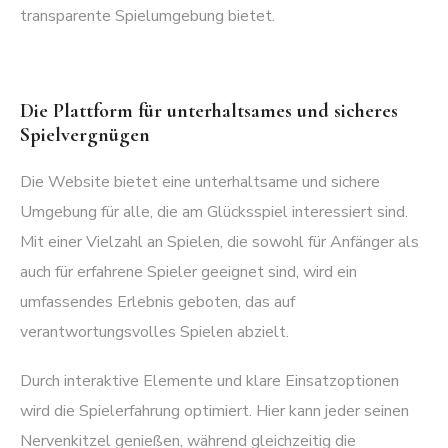
transparente Spielumgebung bietet.
Die Plattform für unterhaltsames und sicheres
Spielvergnügen
Die Website bietet eine unterhaltsame und sichere
Umgebung für alle, die am Glücksspiel interessiert sind.
Mit einer Vielzahl an Spielen, die sowohl für Anfänger als
auch für erfahrene Spieler geeignet sind, wird ein
umfassendes Erlebnis geboten, das auf
verantwortungsvolles Spielen abzielt.
Durch interaktive Elemente und klare Einsatzoptionen
wird die Spielerfahrung optimiert. Hier kann jeder seinen
Nervenkitzel genießen, während gleichzeitig die